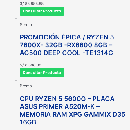
S/
88,888.88
Consultar Producto
Promo
PROMOCIÓN ÉPICA / RYZEN 5
7600X- 32GB -RX6600 8GB –
AG500 DEEP COOL -TE1314G
S/
8,888.88
Consultar Producto
Promo
CPU RYZEN 5 5600G – PLACA
ASUS PRIMER A520M-K –
MEMORIA RAM XPG GAMMIX D35
16GB