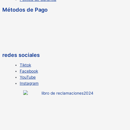
Métodos de Pago
redes sociales
Tiktok
Facebook
YouTube
Instagram