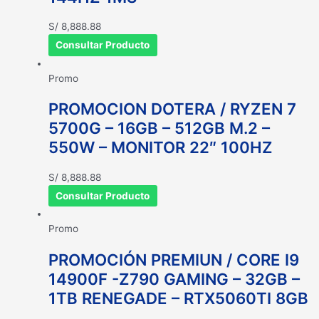
S/
8,888.88
Consultar Producto
Promo
PROMOCION DOTERA / RYZEN 7
5700G – 16GB – 512GB M.2 –
550W – MONITOR 22″ 100HZ
S/
8,888.88
Consultar Producto
Promo
PROMOCIÓN PREMIUN / CORE I9
14900F -Z790 GAMING – 32GB –
1TB RENEGADE – RTX5060TI 8GB