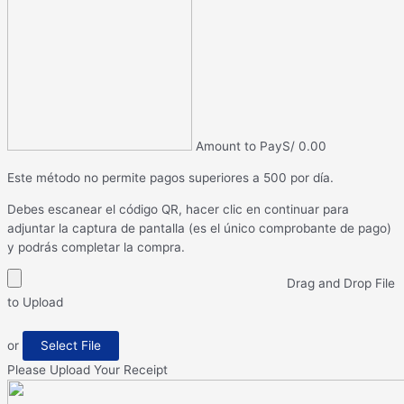
Amount to Pay
S/
0.00
Este método no permite pagos superiores a 500 por día.
Debes escanear el código QR, hacer clic en continuar para
adjuntar la captura de pantalla (es el único comprobante de pago)
y podrás completar la compra.
Drag and Drop File
to Upload
or
Select File
Please Upload Your Receipt