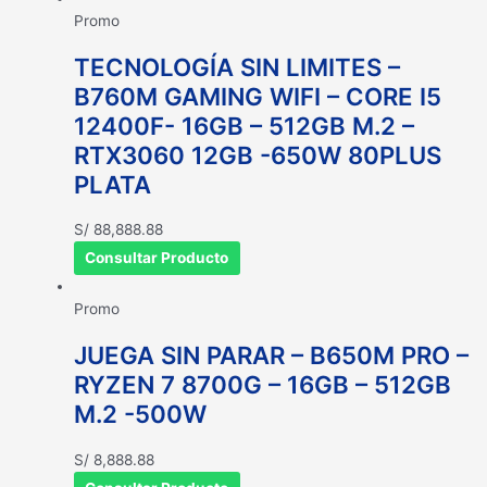
Promo
TECNOLOGÍA SIN LIMITES –
B760M GAMING WIFI – CORE I5
12400F- 16GB – 512GB M.2 –
RTX3060 12GB -650W 80PLUS
PLATA
S/
88,888.88
Consultar Producto
Promo
JUEGA SIN PARAR – B650M PRO –
RYZEN 7 8700G – 16GB – 512GB
M.2 -500W
S/
8,888.88