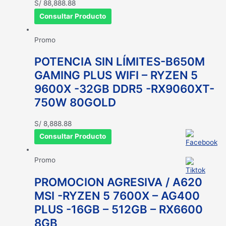
S/
88,888.88
Consultar Producto
Promo
POTENCIA SIN LÍMITES-B650M
GAMING PLUS WIFI – RYZEN 5
9600X -32GB DDR5 -RX9060XT-
750W 80GOLD
S/
8,888.88
Consultar Producto
Promo
PROMOCION AGRESIVA / A620
MSI -RYZEN 5 7600X – AG400
PLUS -16GB – 512GB – RX6600
8GB