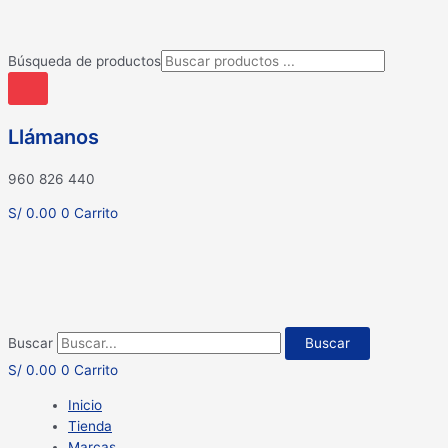
Búsqueda de productos
Llámanos
960 826 440
S/
0.00
0
Carrito
Buscar
Buscar
S/
0.00
0
Carrito
Inicio
Tienda
Marcas