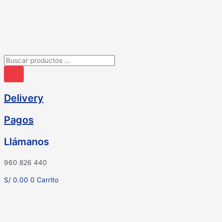
Ir
al
contenido
Búsqueda
de
productos
Delivery
Pagos
Llámanos
960 826 440
S/
0.00
0
Carrito