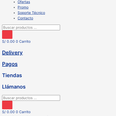
Ofertas
Promo
Soporte Técnico
Contacto
Búsqueda
de
productos
S/
0.00
0
Carrito
Delivery
Pagos
Tiendas
Llámanos
Búsqueda
de
productos
S/
0.00
0
Carrito