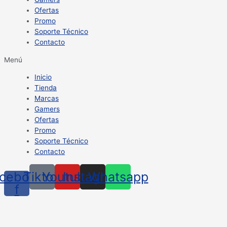
Ofertas
Promo
Soporte Técnico
Contacto
Menú
Inicio
Tienda
Marcas
Gamers
Ofertas
Promo
Soporte Técnico
Contacto
cebook-
Tiktok
Youtube
Instagram
Whatsapp
f