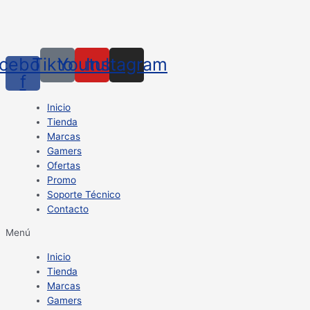
cebook-
Tiktok
Youtube
Instagram
f
Inicio
Tienda
Marcas
Gamers
Ofertas
Promo
Soporte Técnico
Contacto
Menú
Inicio
Tienda
Marcas
Gamers