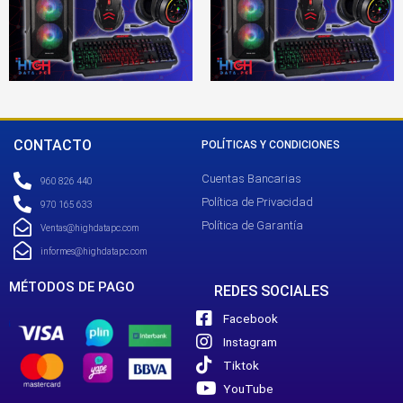
CONTACTO
POLÍTICAS Y CONDICIONES
Cuentas Bancarias
960 826 440
Política de Privacidad
970 165 633
Política de Garantía
Ventas@highdatapc.com
informes@highdatapc.com
MÉTODOS DE PAGO
REDES SOCIALES
Facebook
Instagram
Tiktok
YouTube