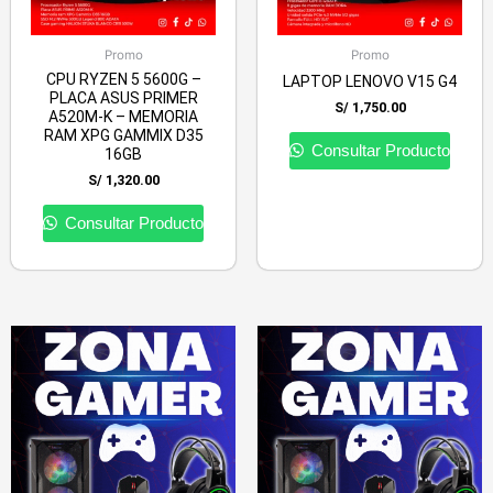
Promo
Promo
CPU RYZEN 5 5600G –
LAPTOP LENOVO V15 G4
PLACA ASUS PRIMER
S/
1,750.00
A520M-K – MEMORIA
RAM XPG GAMMIX D35
Consultar Producto
16GB
S/
1,320.00
Consultar Producto