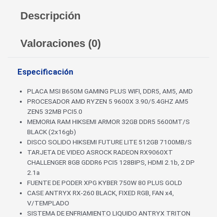
Descripción
Valoraciones (0)
Especificación
PLACA MSI B650M GAMING PLUS WIFI, DDR5, AM5, AMD
PROCESADOR AMD RYZEN 5 9600X 3.90/5.4GHZ AM5
ZEN5 32MB PCI5.0
MEMORIA RAM HIKSEMI ARMOR 32GB DDR5 5600MT/S
BLACK (2x16gb)
DISCO SOLIDO HIKSEMI FUTURE LITE 512GB 7100MB/S
TARJETA DE VIDEO ASROCK RADEON RX9060XT
CHALLENGER 8GB GDDR6 PCI5 128BIPS, HDMI 2.1b, 2 DP
2.1a
FUENTE DE PODER XPG KYBER 750W 80 PLUS GOLD
CASE ANTRYX RX-260 BLACK, FIXED RGB, FAN x4,
V/TEMPLADO
SISTEMA DE ENFRIAMIENTO LIQUIDO ANTRYX TRITON