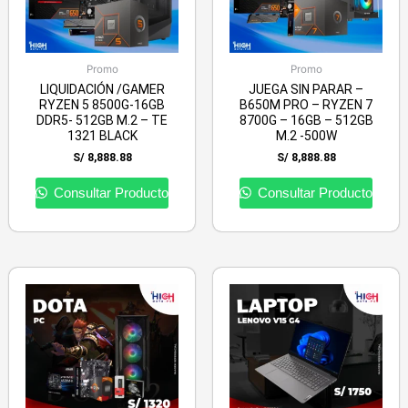
Promo
Promo
LIQUIDACIÓN /GAMER
JUEGA SIN PARAR –
RYZEN 5 8500G-16GB
B650M PRO – RYZEN 7
DDR5- 512GB M.2 – TE
8700G – 16GB – 512GB
1321 BLACK
M.2 -500W
S/
8,888.88
S/
8,888.88
Consultar Producto
Consultar Producto