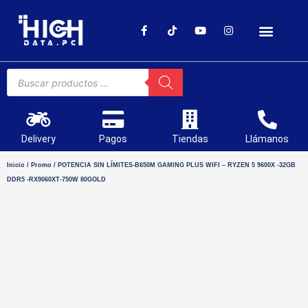
SOPORTE TÉCNICO
Delivery
Pagos
Tiendas
Llámanos
Inicio
/
Promo
/ POTENCIA SIN LÍMITES-B650M GAMING PLUS WIFI – RYZEN 5 9600X -32GB
DDR5 -RX9060XT-750W 80GOLD