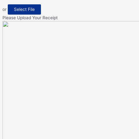
or
Select File
Please Upload Your Receipt