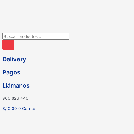
Ir
al
contenido
Búsqueda
de
productos
Delivery
Pagos
Llámanos
960 826 440
S/
0.00
0
Carrito