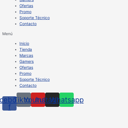
Ofertas
Promo
Soporte Técnico
Contacto
Menú
Inicio
Tienda
Marcas
Gamers
Ofertas
Promo
Soporte Técnico
Contacto
cebook-
Tiktok
Youtube
Instagram
Whatsapp
f