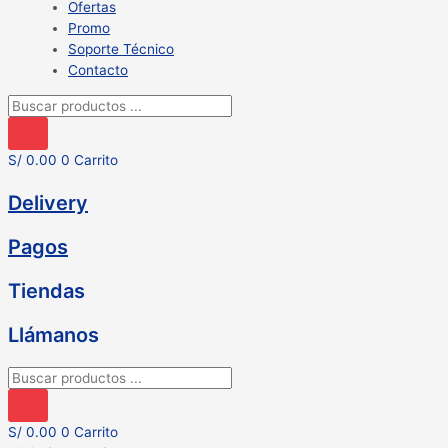
Ofertas
Promo
Soporte Técnico
Contacto
Búsqueda
de
productos
S/
0.00
0
Carrito
Delivery
Pagos
Tiendas
Llámanos
Búsqueda
de
productos
S/
0.00
0
Carrito