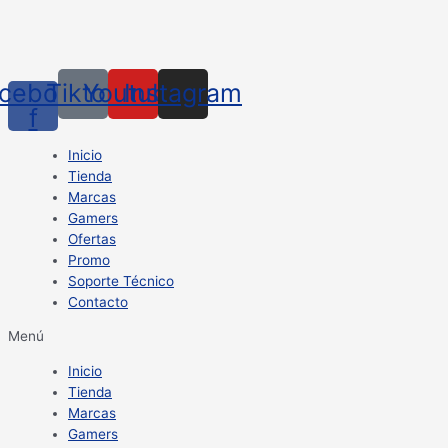
cebook-
Tiktok
Youtube
Instagram
f
Inicio
Tienda
Marcas
Gamers
Ofertas
Promo
Soporte Técnico
Contacto
Menú
Inicio
Tienda
Marcas
Gamers