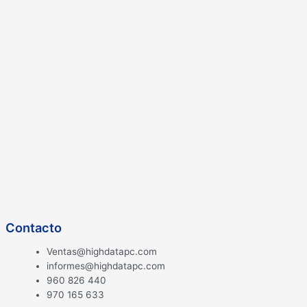
Contacto
Ventas@highdatapc.com
informes@highdatapc.com
960 826 440
970 165 633