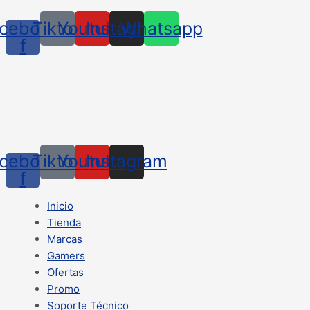
cebook-
Tiktok
Youtube
Instagram
Whatsapp
f
cebook-
Tiktok
Youtube
Instagram
f
Inicio
Tienda
Marcas
Gamers
Ofertas
Promo
Soporte Técnico