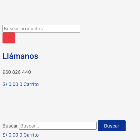
Búsqueda
de
productos
Llámanos
960 826 440
S/
0.00
0
Carrito
Buscar
Buscar
S/
0.00
0
Carrito