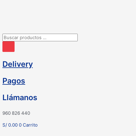
Ir
al
contenido
Búsqueda
de
productos
Delivery
Pagos
Llámanos
960 826 440
S/
0.00
0
Carrito