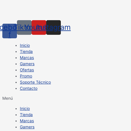
cebook-
Tiktok
Youtube
Instagram
f
Inicio
Tienda
Marcas
Gamers
Ofertas
Promo
Soporte Técnico
Contacto
Menú
Inicio
Tienda
Marcas
Gamers