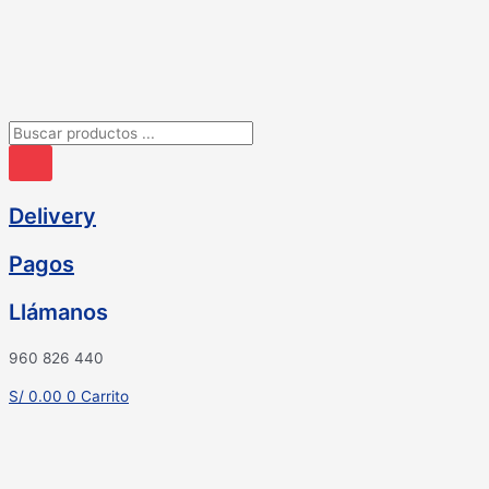
Ir
al
contenido
Búsqueda
de
productos
Delivery
Pagos
Llámanos
960 826 440
S/
0.00
0
Carrito