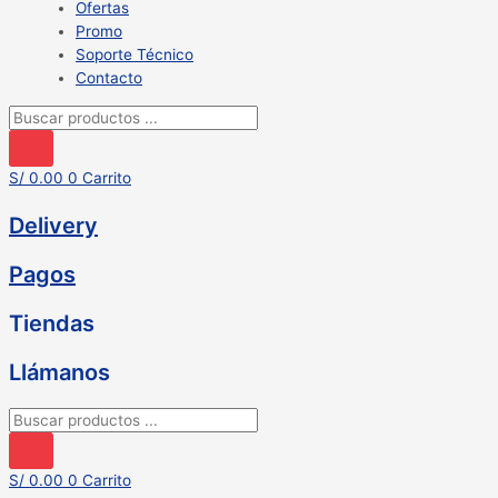
Ofertas
Promo
Soporte Técnico
Contacto
Búsqueda
de
productos
S/
0.00
0
Carrito
Delivery
Pagos
Tiendas
Llámanos
Búsqueda
de
productos
S/
0.00
0
Carrito