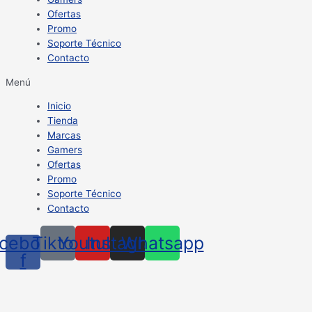
Ofertas
Promo
Soporte Técnico
Contacto
Menú
Inicio
Tienda
Marcas
Gamers
Ofertas
Promo
Soporte Técnico
Contacto
cebook-
Tiktok
Youtube
Instagram
Whatsapp
f