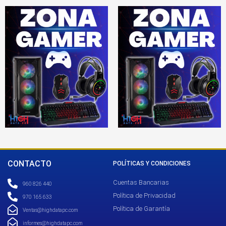
CONTACTO
POLÍTICAS Y CONDICIONES
Cuentas Bancarias
960 826 440
Política de Privacidad
970 165 633
Política de Garantía
Ventas@highdatapc.com
informes@highdatapc.com