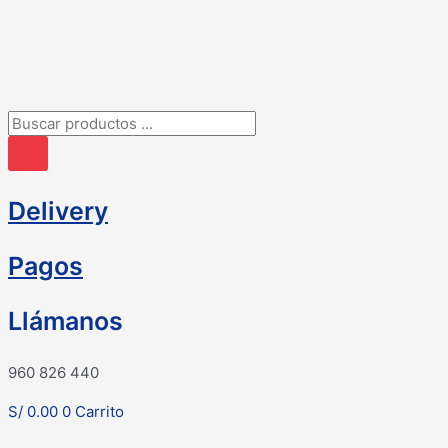
Ir
al
contenido
Búsqueda
de
productos
Delivery
Pagos
Llámanos
960 826 440
S/
0.00
0
Carrito