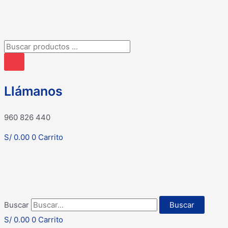
Búsqueda
de
productos
Llámanos
960 826 440
S/
0.00
0
Carrito
Buscar
Buscar
S/
0.00
0
Carrito