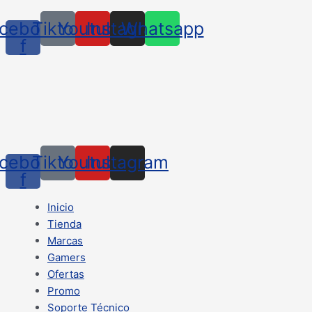
cebook-
Tiktok
Youtube
Instagram
Whatsapp
f
cebook-
Tiktok
Youtube
Instagram
f
Inicio
Tienda
Marcas
Gamers
Ofertas
Promo
Soporte Técnico