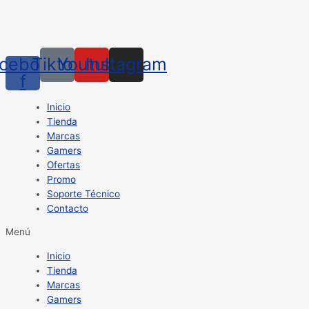
cebook-
Tiktok
Youtube
Instagram
f
Inicio
Tienda
Marcas
Gamers
Ofertas
Promo
Soporte Técnico
Contacto
Menú
Inicio
Tienda
Marcas
Gamers