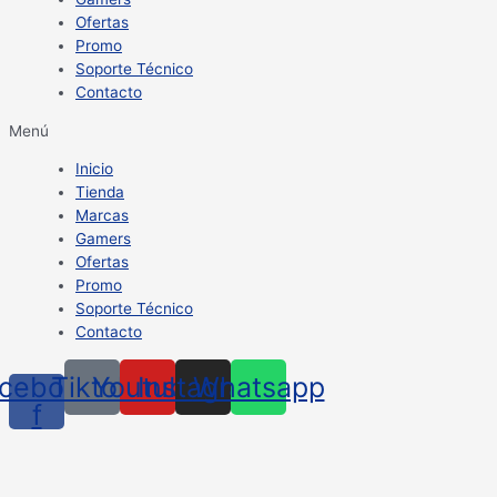
Ofertas
Promo
Soporte Técnico
Contacto
Menú
Inicio
Tienda
Marcas
Gamers
Ofertas
Promo
Soporte Técnico
Contacto
cebook-
Tiktok
Youtube
Instagram
Whatsapp
f