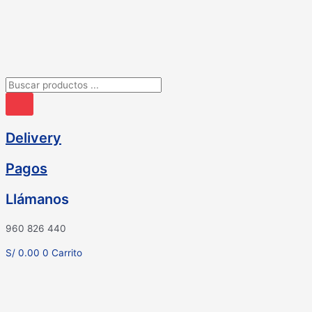
Ir
al
contenido
Búsqueda
de
productos
Delivery
Pagos
Llámanos
960 826 440
S/
0.00
0
Carrito