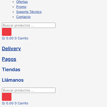
Ofertas
Promo
Soporte Técnico
Contacto
Búsqueda
de
productos
S/
0.00
0
Carrito
Delivery
Pagos
Tiendas
Llámanos
Búsqueda
de
productos
S/
0.00
0
Carrito