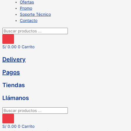
Ofertas
Promo
Soporte Técnico
Contacto
Búsqueda
de
productos
S/
0.00
0
Carrito
Delivery
Pagos
Tiendas
Llámanos
Búsqueda
de
productos
S/
0.00
0
Carrito