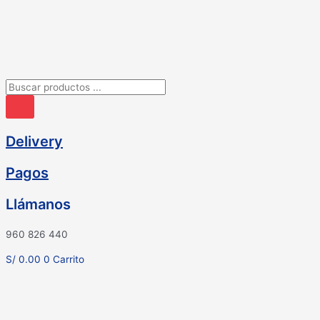
Ir
al
contenido
Búsqueda
de
productos
Delivery
Pagos
Llámanos
960 826 440
S/
0.00
0
Carrito