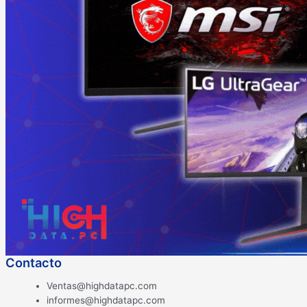
Contacto
Ventas@highdatapc.com
informes@highdatapc.com