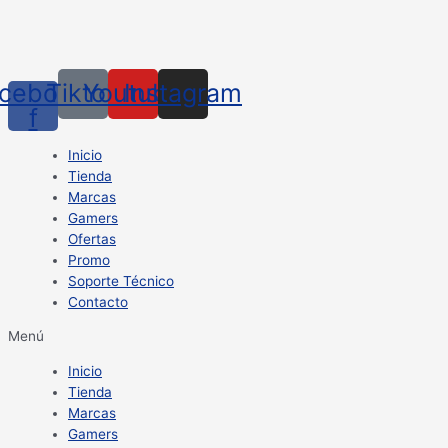
cebook-
Tiktok
Youtube
Instagram
f
Inicio
Tienda
Marcas
Gamers
Ofertas
Promo
Soporte Técnico
Contacto
Menú
Inicio
Tienda
Marcas
Gamers