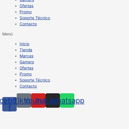
Ofertas
Promo
Soporte Técnico
Contacto
Menú
Inicio
Tienda
Marcas
Gamers
Ofertas
Promo
Soporte Técnico
Contacto
cebook-
Tiktok
Youtube
Instagram
Whatsapp
f