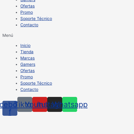
Ofertas
Promo
Soporte Técnico
Contacto
Menú
Inicio
Tienda
Marcas
Gamers
Ofertas
Promo
Soporte Técnico
Contacto
cebook-
Tiktok
Youtube
Instagram
Whatsapp
f