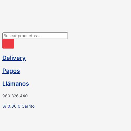
Ir
al
contenido
Búsqueda
de
productos
Delivery
Pagos
Llámanos
960 826 440
S/
0.00
0
Carrito