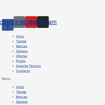
cebook-
Tiktok
Youtube
Instagram
f
Inicio
Tienda
Marcas
Gamers
Ofertas
Promo
Soporte Técnico
Contacto
Menú
Inicio
Tienda
Marcas
Gamers