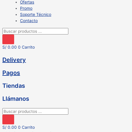
Ofertas
Promo
Soporte Técnico
Contacto
Búsqueda
de
productos
S/
0.00
0
Carrito
Delivery
Pagos
Tiendas
Llámanos
Búsqueda
de
productos
S/
0.00
0
Carrito