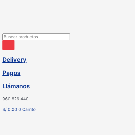
Ir
al
contenido
Búsqueda
de
productos
Delivery
Pagos
Llámanos
960 826 440
S/
0.00
0
Carrito