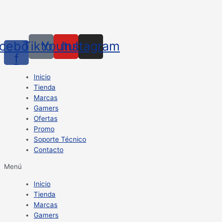
cebook-
Tiktok
Youtube
Instagram
f
Inicio
Tienda
Marcas
Gamers
Ofertas
Promo
Soporte Técnico
Contacto
Menú
Inicio
Tienda
Marcas
Gamers