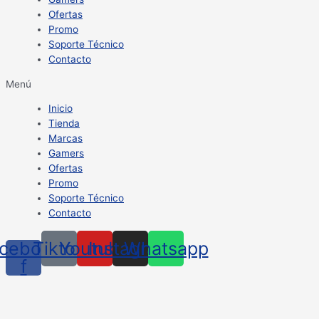
Ofertas
Promo
Soporte Técnico
Contacto
Menú
Inicio
Tienda
Marcas
Gamers
Ofertas
Promo
Soporte Técnico
Contacto
cebook-
Tiktok
Youtube
Instagram
Whatsapp
f