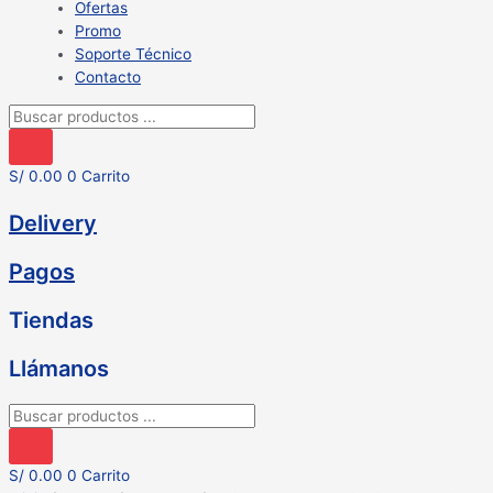
Ofertas
Promo
Soporte Técnico
Contacto
Búsqueda
de
productos
S/
0.00
0
Carrito
Delivery
Pagos
Tiendas
Llámanos
Búsqueda
de
productos
S/
0.00
0
Carrito