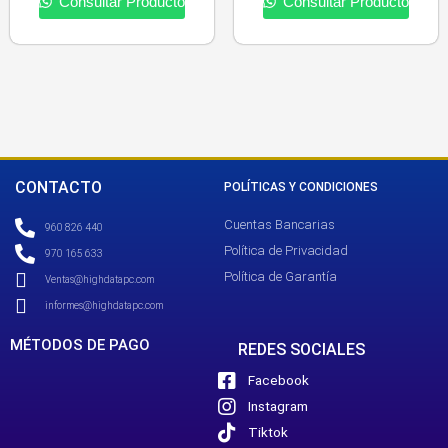
Consultar Producto
Consultar Producto
CONTACTO
POLÍTICAS Y CONDICIONES
Cuentas Bancarias
960 826 440
Política de Privacidad
970 165 633
Política de Garantía
Ventas@highdatapc.com
informes@highdatapc.com
MÉTODOS DE PAGO
REDES SOCIALES
Facebook
Instagram
Tiktok