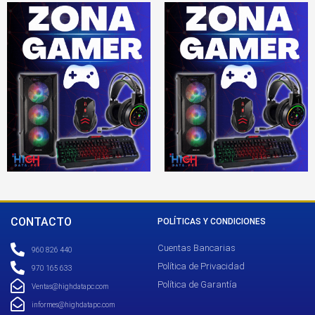
CONTACTO
POLÍTICAS Y CONDICIONES
Cuentas Bancarias
960 826 440
Política de Privacidad
970 165 633
Política de Garantía
Ventas@highdatapc.com
informes@highdatapc.com