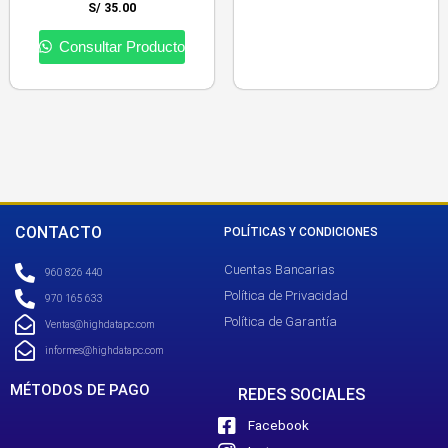
S/
35.00
Consultar Producto
CONTACTO
POLÍTICAS Y CONDICIONES
Cuentas Bancarias
960 826 440
Política de Privacidad
970 165 633
Política de Garantía
Ventas@highdatapc.com
informes@highdatapc.com
MÉTODOS DE PAGO
REDES SOCIALES
Facebook