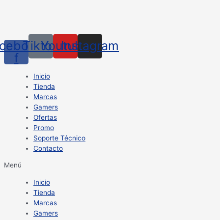
cebook-
Tiktok
Youtube
Instagram
f
Inicio
Tienda
Marcas
Gamers
Ofertas
Promo
Soporte Técnico
Contacto
Menú
Inicio
Tienda
Marcas
Gamers