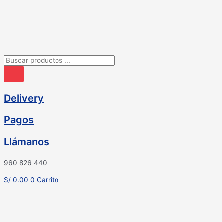
Ir
al
contenido
Búsqueda
de
productos
Delivery
Pagos
Llámanos
960 826 440
S/
0.00
0
Carrito