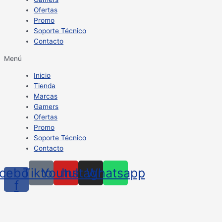
Ofertas
Promo
Soporte Técnico
Contacto
Menú
Inicio
Tienda
Marcas
Gamers
Ofertas
Promo
Soporte Técnico
Contacto
cebook-
Tiktok
Youtube
Instagram
Whatsapp
f