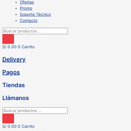
Ofertas
Promo
Soporte Técnico
Contacto
Búsqueda
de
productos
S/
0.00
0
Carrito
Delivery
Pagos
Tiendas
Llámanos
Búsqueda
de
productos
S/
0.00
0
Carrito