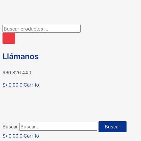
Búsqueda
de
productos
Llámanos
960 826 440
S/
0.00
0
Carrito
Buscar
Buscar
S/
0.00
0
Carrito