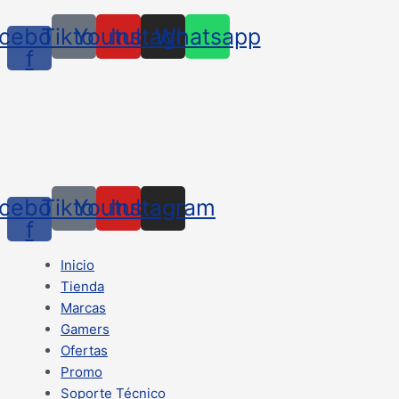
cebook-
Tiktok
Youtube
Instagram
Whatsapp
f
cebook-
Tiktok
Youtube
Instagram
f
Inicio
Tienda
Marcas
Gamers
Ofertas
Promo
Soporte Técnico