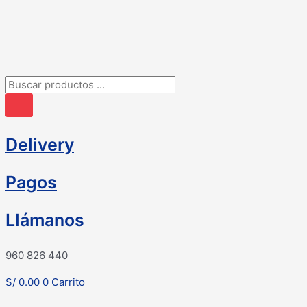
Ir
al
contenido
Búsqueda
de
productos
Delivery
Pagos
Llámanos
960 826 440
S/
0.00
0
Carrito