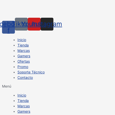
cebook-
Tiktok
Youtube
Instagram
f
Inicio
Tienda
Marcas
Gamers
Ofertas
Promo
Soporte Técnico
Contacto
Menú
Inicio
Tienda
Marcas
Gamers