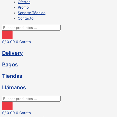
Ofertas
Promo
Soporte Técnico
Contacto
Búsqueda
de
productos
S/
0.00
0
Carrito
Delivery
Pagos
Tiendas
Llámanos
Búsqueda
de
productos
S/
0.00
0
Carrito