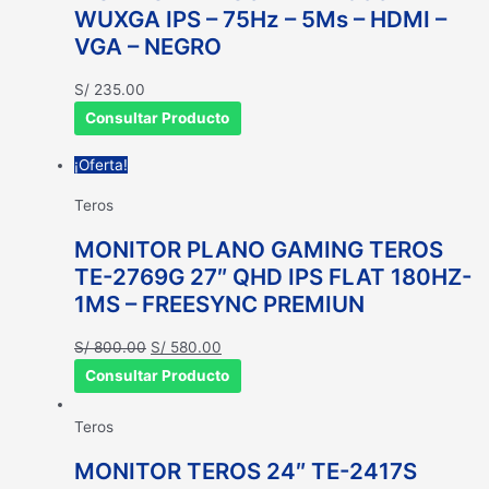
WUXGA IPS – 75Hz – 5Ms – HDMI –
VGA – NEGRO
S/
235.00
Consultar Producto
¡Oferta!
Teros
MONITOR PLANO GAMING TEROS
TE-2769G 27″ QHD IPS FLAT 180HZ-
1MS – FREESYNC PREMIUN
El
El
S/
800.00
S/
580.00
precio
precio
Consultar Producto
original
actual
era:
es:
Teros
S/ 800.00.
S/ 580.00.
MONITOR TEROS 24″ TE-2417S