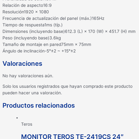
Relación de aspecto
16:9
Resolución
1920 × 1080
Frecuencia de actualización del panel (máx.)
165Hz
Tiempo de respuesta
1ms (típ.)
Dimensiones (incluyendo base)
612.3 (L) × 170 (W) × 451.7 (H) mm
Peso (incluyendo base)
3.6kg
Tamaño de montaje en pared
75mm × 75mm
Ángulo de inclinación
-5°±2 ~ +15°±2
Valoraciones
No hay valoraciones aún.
Solo los usuarios registrados que hayan comprado este producto
pueden hacer una valoración.
Productos relacionados
Teros
MONITOR TEROS TE-2419CS 24″