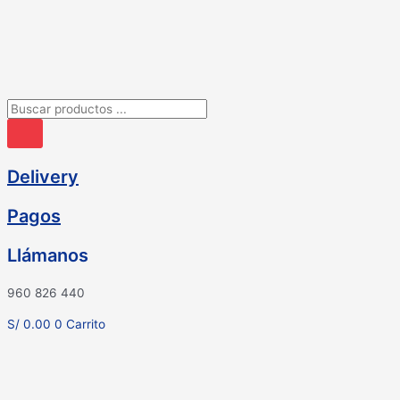
Ir
al
contenido
Búsqueda
de
productos
Delivery
Pagos
Llámanos
960 826 440
S/
0.00
0
Carrito