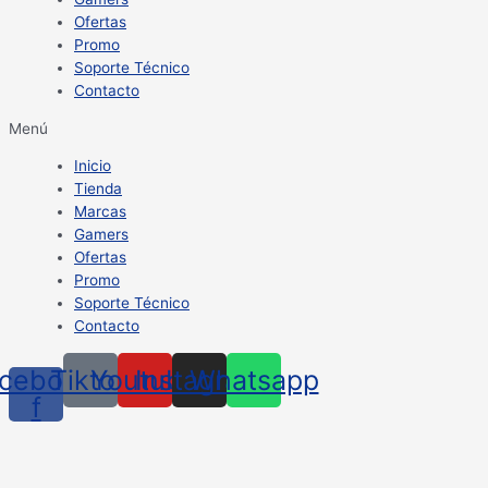
Ofertas
Promo
Soporte Técnico
Contacto
Menú
Inicio
Tienda
Marcas
Gamers
Ofertas
Promo
Soporte Técnico
Contacto
cebook-
Tiktok
Youtube
Instagram
Whatsapp
f