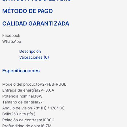
MÉTODO DE PAGO
CALIDAD GARANTIZADA
Facebook
WhatsApp
Descripción
Valoraciones (0)
Especificaciones
Modelo del producto
P27FBB-RGGL
Entrada de energía
12V⎓3.0A
Potencia nominal
36W
Tamaño de pantalla
27″
Ángulo de visión
178° (H) / 178° (V)
Brillo
250 nits (típ.)
Relación de contraste
1000:1
Profundidad de color
16.7M