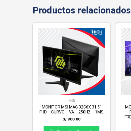
Productos relacionados
MSi
MONITOR MSI MAG 32C6X 31.5″
MO
FHD – CURVO – VA – 250HZ – 1MS
FRE
S/
800.00