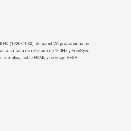
ll HD (1920×1080). Su panel VA proporciona un
acias a su tasa de refresco de 100Hz y FreeSync
se metálica, cable HDMI, y montaje VESA.