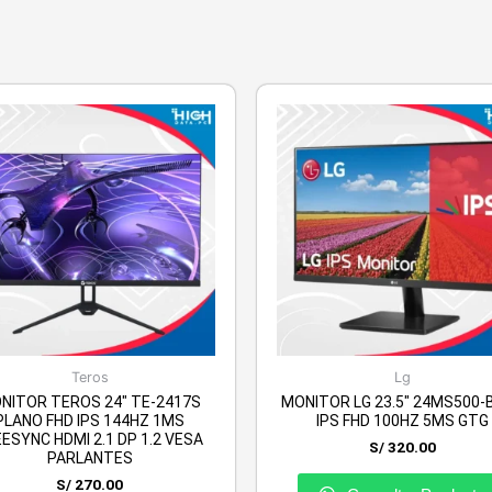
Teros
Lg
NITOR TEROS 24″ TE-2417S
MONITOR LG 23.5″ 24MS500-B
PLANO FHD IPS 144HZ 1MS
IPS FHD 100HZ 5MS GTG
ESYNC HDMI 2.1 DP 1.2 VESA
S/
320.00
PARLANTES
S/
270.00