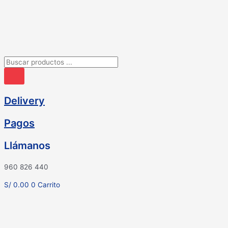
Ir
al
contenido
Búsqueda
de
productos
Delivery
Pagos
Llámanos
960 826 440
S/
0.00
0
Carrito