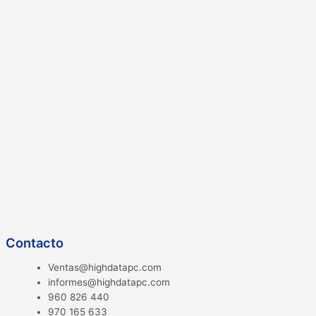
Contacto
Ventas@highdatapc.com
informes@highdatapc.com
960 826 440
970 165 633