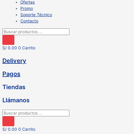
Ofertas
Promo
Soporte Técnico
Contacto
Búsqueda
de
productos
S/
0.00
0
Carrito
Delivery
Pagos
Tiendas
Llámanos
Búsqueda
de
productos
S/
0.00
0
Carrito