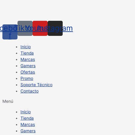
cebook-
Tiktok
Youtube
Instagram
f
Inicio
Tienda
Marcas
Gamers
Ofertas
Promo
Soporte Técnico
Contacto
Menú
Inicio
Tienda
Marcas
Gamers