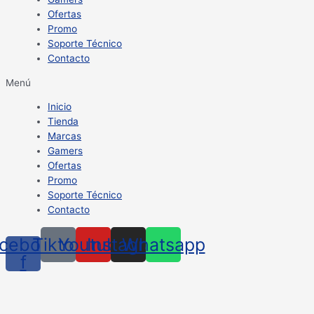
Ofertas
Promo
Soporte Técnico
Contacto
Menú
Inicio
Tienda
Marcas
Gamers
Ofertas
Promo
Soporte Técnico
Contacto
cebook-
Tiktok
Youtube
Instagram
Whatsapp
f