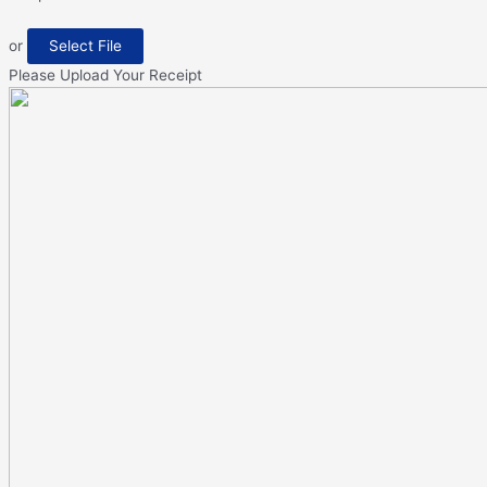
or
Select File
Please Upload Your Receipt