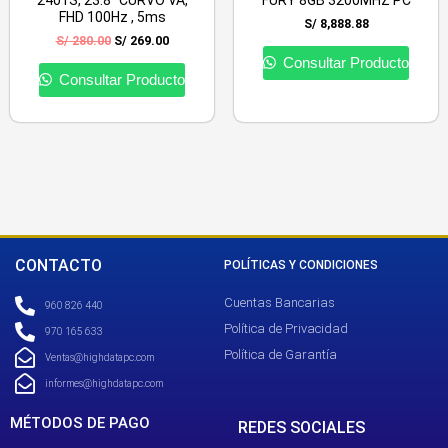
2401S, 23.8″ CURVO VA,
FURY 8GB 3200MHZ PC
FHD 100Hz , 5ms
S/
8,888.88
S/
280.00
S/
269.00
Consultar Producto
Consultar Producto
CONTACTO
POLÍTICAS Y CONDICIONES
Cuentas Bancarias
960 826 440
Política de Privacidad
970 165 633
Política de Garantía
Ventas@highdatapc.com
informes@highdatapc.com
MÉTODOS DE PAGO
REDES SOCIALES