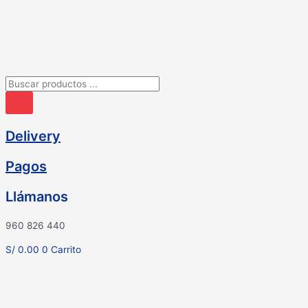
Ir
al
contenido
Búsqueda
de
productos
Delivery
Pagos
Llámanos
960 826 440
S/
0.00
0
Carrito