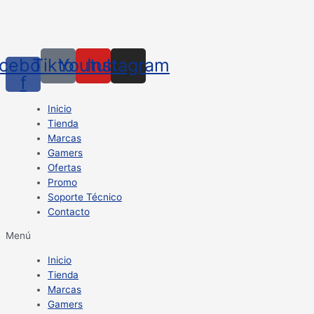
cebook-
Tiktok
Youtube
Instagram
f
Inicio
Tienda
Marcas
Gamers
Ofertas
Promo
Soporte Técnico
Contacto
Menú
Inicio
Tienda
Marcas
Gamers