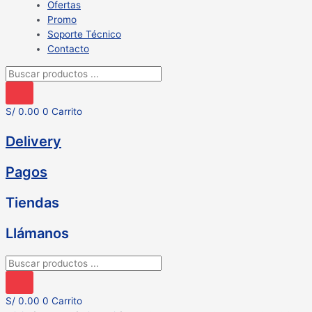
Ofertas
Promo
Soporte Técnico
Contacto
Búsqueda
de
productos
S/
0.00
0
Carrito
Delivery
Pagos
Tiendas
Llámanos
Búsqueda
de
productos
S/
0.00
0
Carrito