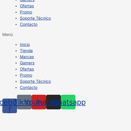
Ofertas
Promo
Soporte Técnico
Contacto
Menú
Inicio
Tienda
Marcas
Gamers
Ofertas
Promo
Soporte Técnico
Contacto
cebook-
Tiktok
Youtube
Instagram
Whatsapp
f