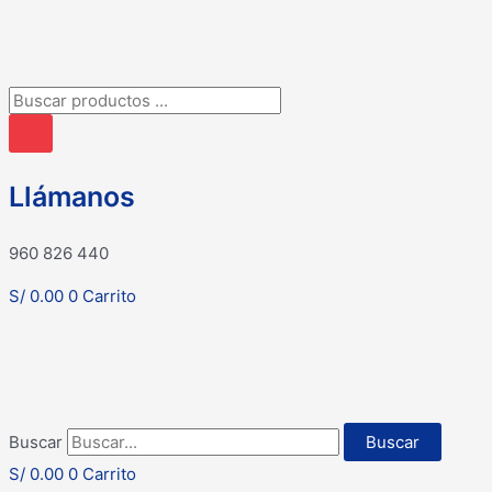
Búsqueda
de
productos
Llámanos
960 826 440
S/
0.00
0
Carrito
Buscar
Buscar
S/
0.00
0
Carrito