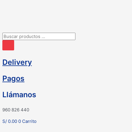
Ir
al
contenido
Búsqueda
de
productos
Delivery
Pagos
Llámanos
960 826 440
S/
0.00
0
Carrito