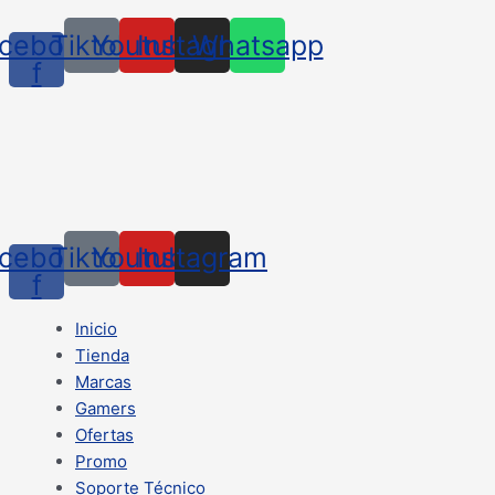
cebook-
Tiktok
Youtube
Instagram
Whatsapp
f
cebook-
Tiktok
Youtube
Instagram
f
Inicio
Tienda
Marcas
Gamers
Ofertas
Promo
Soporte Técnico