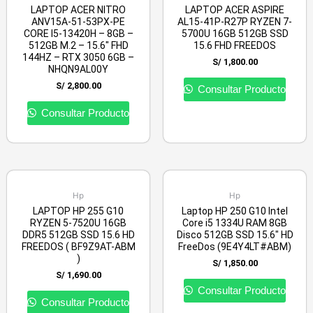
LAPTOP ACER NITRO
LAPTOP ACER ASPIRE
ANV15A-51-53PX-PE
AL15-41P-R27P RYZEN 7-
CORE I5-13420H – 8GB –
5700U 16GB 512GB SSD
512GB M.2 – 15.6″ FHD
15.6 FHD FREEDOS
144HZ – RTX 3050 6GB –
S/
1,800.00
NHQN9AL00Y
S/
2,800.00
Consultar Producto
Consultar Producto
Hp
Hp
LAPTOP HP 255 G10
Laptop HP 250 G10 Intel
RYZEN 5-7520U 16GB
Core i5 1334U RAM 8GB
DDR5 512GB SSD 15.6 HD
Disco 512GB SSD 15.6″ HD
FREEDOS ( BF9Z9AT-ABM
FreeDos (9E4Y4LT#ABM)
)
S/
1,850.00
S/
1,690.00
Consultar Producto
Consultar Producto