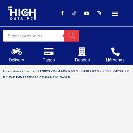
SOPORTE TÉCNICO
Delivery
Pagos
Tiendas
Llámanos
Inicio
/
Marcas
/
Lenovo
/ LENOVO V15 G4 AMN RYZEN 5 7520U 2.8/4.3GHZ 16GB -512GB SSD
M.2 15.6″ FHD FREEDOS 2 CELDAS- 82YU00XYLM