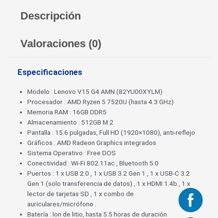
Descripción
Valoraciones (0)
Especificaciones
Modelo : Lenovo V15 G4 AMN (82YU00XYLM)
Procesador : AMD Ryzen 5 7520U (hasta 4.3 GHz)
Memoria RAM : 16GB DDR5
Almacenamiento : 512GB M.2
Pantalla : 15.6 pulgadas, Full HD (1920×1080), anti-reflejo
Gráficos : AMD Radeon Graphics integrados
Sistema Operativo : Free DOS
Conectividad : Wi-Fi 802.11ac , Bluetooth 5.0
Puertos : 1 x USB 2.0 , 1 x USB 3.2 Gen 1 , 1 x USB-C 3.2
Gen 1 (solo transferencia de datos) , 1 x HDMI 1.4b , 1 x
lector de tarjetas SD , 1 x combo de
auriculares/micrófono .
Batería : Ion de litio, hasta 5.5 horas de duración