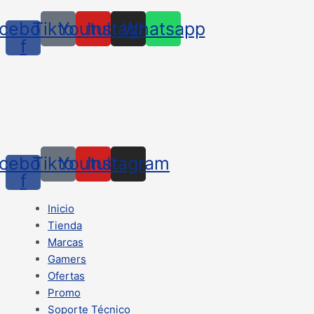
cebook-
Tiktok
Youtube
Instagram
Whatsapp
f
cebook-
Tiktok
Youtube
Instagram
f
Inicio
Tienda
Marcas
Gamers
Ofertas
Promo
Soporte Técnico