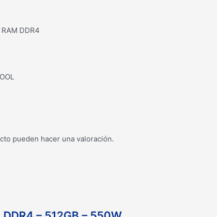
A RAM DDR4
COOL
cto pueden hacer una valoración.
 DDR4 – 512GB – 550W