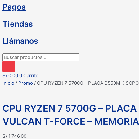
Pagos
Tiendas
Llámanos
Búsqueda
de
productos
S/
0.00
0
Carrito
Inicio
/
Promo
/ CPU RYZEN 7 5700G – PLACA B550M K SOP
CPU RYZEN 7 5700G – PLACA
VULCAN T-FORCE – MEMORIA
S/
1,746.00