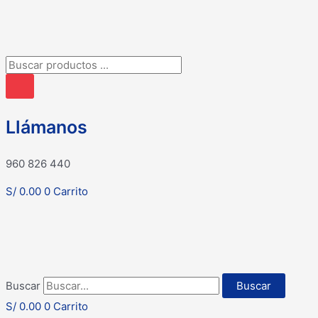
Búsqueda
de
productos
Llámanos
960 826 440
S/
0.00
0
Carrito
Buscar
Buscar
S/
0.00
0
Carrito