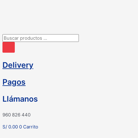
Ir
al
contenido
Búsqueda
de
productos
Delivery
Pagos
Llámanos
960 826 440
S/
0.00
0
Carrito