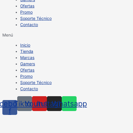
Ofertas
Promo
Soporte Técnico
Contacto
Menú
Inicio
Tienda
Marcas
Gamers
Ofertas
Promo
Soporte Técnico
Contacto
cebook-
Tiktok
Youtube
Instagram
Whatsapp
f