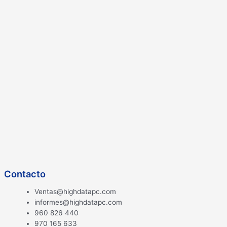
Contacto
Ventas@highdatapc.com
informes@highdatapc.com
960 826 440
970 165 633