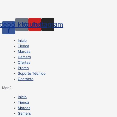
cebook-
Tiktok
Youtube
Instagram
f
Inicio
Tienda
Marcas
Gamers
Ofertas
Promo
Soporte Técnico
Contacto
Menú
Inicio
Tienda
Marcas
Gamers