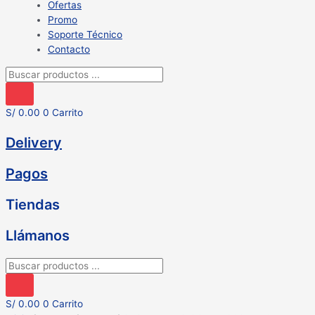
Ofertas
Promo
Soporte Técnico
Contacto
Búsqueda
de
productos
S/
0.00
0
Carrito
Delivery
Pagos
Tiendas
Llámanos
Búsqueda
de
productos
S/
0.00
0
Carrito