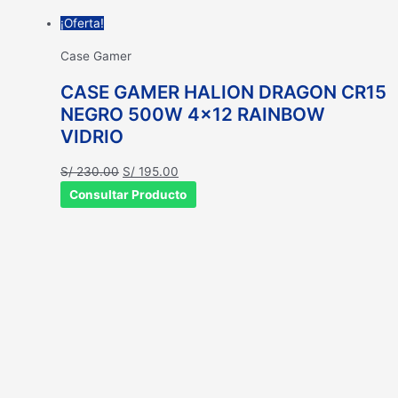
¡Oferta!
Case Gamer
CASE GAMER HALION DRAGON CR15
NEGRO 500W 4×12 RAINBOW
VIDRIO
El
El
S/
230.00
S/
195.00
precio
precio
Consultar Producto
original
actual
era:
es:
S/ 230.00.
S/ 195.00.