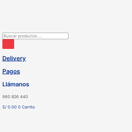
Ir
al
contenido
Búsqueda
de
productos
Delivery
Pagos
Llámanos
960 826 440
S/
0.00
0
Carrito