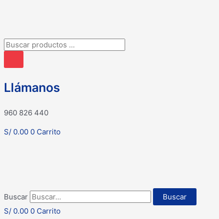
Búsqueda
de
productos
Llámanos
960 826 440
S/
0.00
0
Carrito
Buscar
Buscar
S/
0.00
0
Carrito