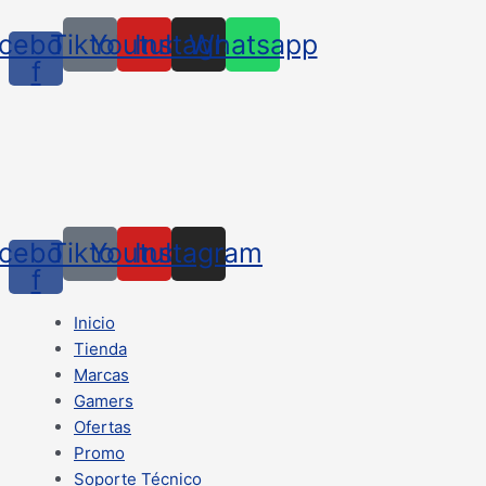
cebook-
Tiktok
Youtube
Instagram
Whatsapp
f
cebook-
Tiktok
Youtube
Instagram
f
Inicio
Tienda
Marcas
Gamers
Ofertas
Promo
Soporte Técnico