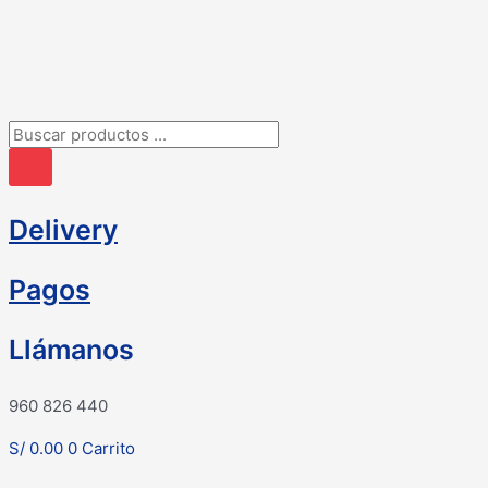
Ir
al
contenido
Búsqueda
de
productos
Delivery
Pagos
Llámanos
960 826 440
S/
0.00
0
Carrito