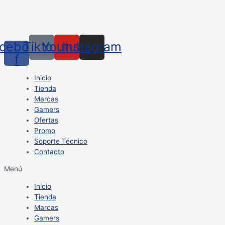
cebook-
Tiktok
Youtube
Instagram
f
Inicio
Tienda
Marcas
Gamers
Ofertas
Promo
Soporte Técnico
Contacto
Menú
Inicio
Tienda
Marcas
Gamers