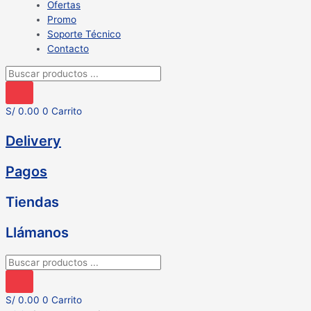
Ofertas
Promo
Soporte Técnico
Contacto
Búsqueda
de
productos
S/
0.00
0
Carrito
Delivery
Pagos
Tiendas
Llámanos
Búsqueda
de
productos
S/
0.00
0
Carrito