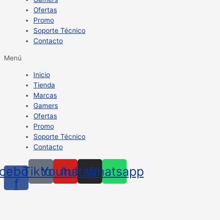
Ofertas
Promo
Soporte Técnico
Contacto
Menú
Inicio
Tienda
Marcas
Gamers
Ofertas
Promo
Soporte Técnico
Contacto
cebook-
Tiktok
Youtube
Instagram
Whatsapp
f