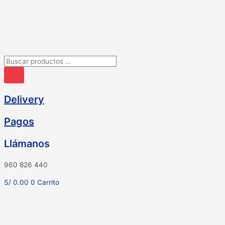
Ir
al
contenido
Búsqueda
de
productos
Delivery
Pagos
Llámanos
960 826 440
S/
0.00
0
Carrito