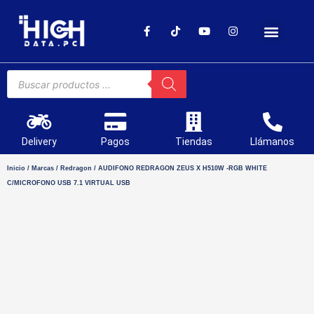
SOPORTE TÉCNICO
Delivery
Pagos
Tiendas
Llámanos
Inicio
/
Marcas
/
Redragon
/ AUDIFONO REDRAGON ZEUS X H510W -RGB WHITE
C/MICROFONO USB 7.1 VIRTUAL USB