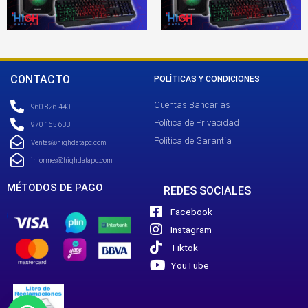
CONTACTO
POLÍTICAS Y CONDICIONES
Cuentas Bancarias
960 826 440
Política de Privacidad
970 165 633
Política de Garantía
Ventas@highdatapc.com
informes@highdatapc.com
MÉTODOS DE PAGO
REDES SOCIALES
Facebook
Instagram
Tiktok
YouTube