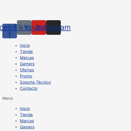
cebook-
Tiktok
Youtube
Instagram
f
Inicio
Tienda
Marcas
Gamers
Ofertas
Promo
Soporte Técnico
Contacto
Menú
Inicio
Tienda
Marcas
Gamers