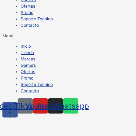
Ofertas
Promo
Soporte Técnico
Contacto
Menú
Inicio
Tienda
Marcas
Gamers
Ofertas
Promo
Soporte Técnico
Contacto
cebook-
Tiktok
Youtube
Instagram
Whatsapp
f