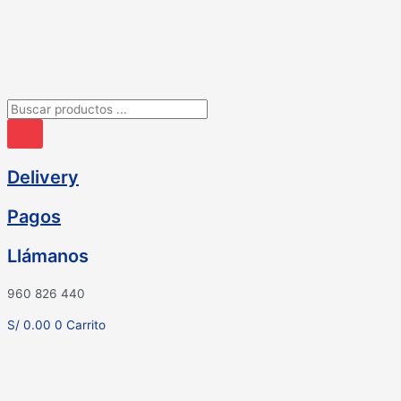
Ir
al
contenido
Búsqueda
de
productos
Delivery
Pagos
Llámanos
960 826 440
S/
0.00
0
Carrito