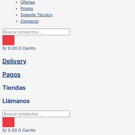
Ofertas
Promo
Soporte Técnico
Contacto
Búsqueda
de
productos
S/
0.00
0
Carrito
Delivery
Pagos
Tiendas
Llámanos
Búsqueda
de
productos
S/
0.00
0
Carrito