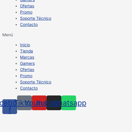
Ofertas
Promo
Soporte Técnico
Contacto
Menú
Inicio
Tienda
Marcas
Gamers
Ofertas
Promo
Soporte Técnico
Contacto
cebook-
Tiktok
Youtube
Instagram
Whatsapp
f