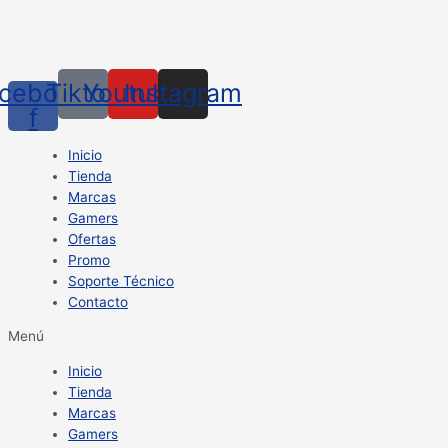
cebook-
Tiktok
Youtube
Instagram
f
Inicio
Tienda
Marcas
Gamers
Ofertas
Promo
Soporte Técnico
Contacto
Menú
Inicio
Tienda
Marcas
Gamers