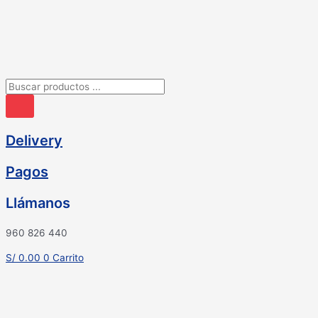
Ir
al
contenido
Búsqueda
de
productos
Delivery
Pagos
Llámanos
960 826 440
S/
0.00
0
Carrito