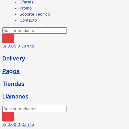
Ofertas
Promo
Soporte Técnico
Contacto
Búsqueda
de
productos
S/
0.00
0
Carrito
Delivery
Pagos
Tiendas
Llámanos
Búsqueda
de
productos
S/
0.00
0
Carrito