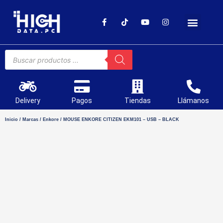
SOPORTE TÉCNICO
Delivery
Pagos
Tiendas
Llámanos
Inicio
/
Marcas
/
Enkore
/ MOUSE ENKORE CITIZEN EKM101 – USB – BLACK