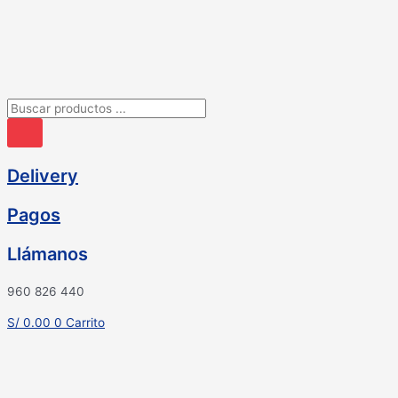
Ir
al
contenido
Búsqueda
de
productos
Delivery
Pagos
Llámanos
960 826 440
S/
0.00
0
Carrito