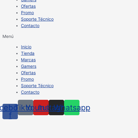
Ofertas
Promo
Soporte Técnico
Contacto
Menú
Inicio
Tienda
Marcas
Gamers
Ofertas
Promo
Soporte Técnico
Contacto
cebook-
Tiktok
Youtube
Instagram
Whatsapp
f