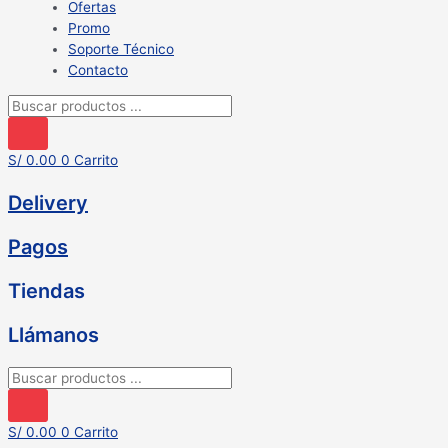
Ofertas
Promo
Soporte Técnico
Contacto
Búsqueda
de
productos
S/
0.00
0
Carrito
Delivery
Pagos
Tiendas
Llámanos
Búsqueda
de
productos
S/
0.00
0
Carrito