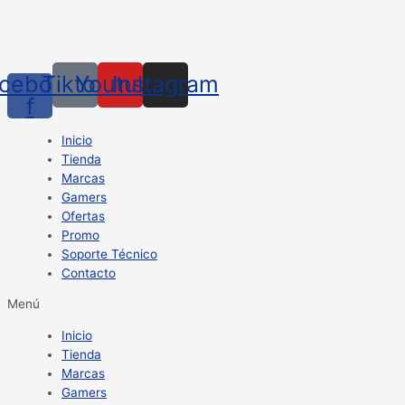
cebook-
Tiktok
Youtube
Instagram
f
Inicio
Tienda
Marcas
Gamers
Ofertas
Promo
Soporte Técnico
Contacto
Menú
Inicio
Tienda
Marcas
Gamers