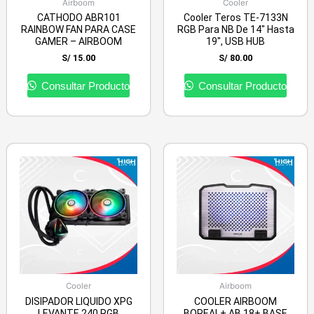
Airboom
Cooler
CATHODO ABR101
Cooler Teros TE-7133N
RAINBOW FAN PARA CASE
RGB Para NB De 14″ Hasta
GAMER – AIRBOOM
19″, USB HUB
S/
15.00
S/
80.00
Consultar Producto
Consultar Producto
Cooler
Airboom
DISIPADOR LIQUIDO XPG
COOLER AIRBOOM
LEVANTE 240 RGB
BOREAL+ AB 18+ BASE