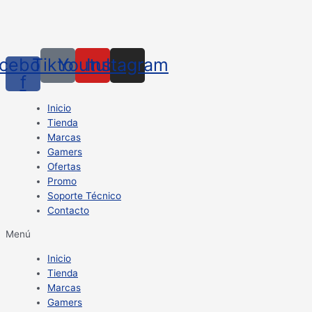
cebook-
Tiktok
Youtube
Instagram
f
Inicio
Tienda
Marcas
Gamers
Ofertas
Promo
Soporte Técnico
Contacto
Menú
Inicio
Tienda
Marcas
Gamers