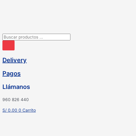
Ir
al
contenido
Búsqueda
de
productos
Delivery
Pagos
Llámanos
960 826 440
S/
0.00
0
Carrito