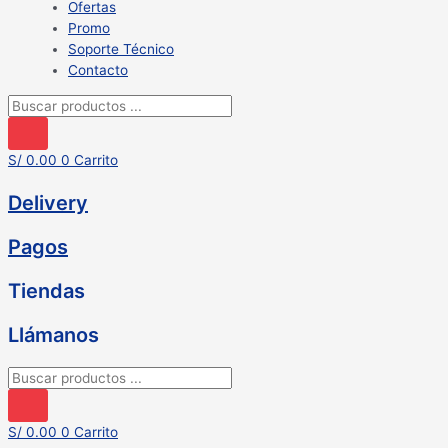
Ofertas
Promo
Soporte Técnico
Contacto
Búsqueda
de
productos
S/
0.00
0
Carrito
Delivery
Pagos
Tiendas
Llámanos
Búsqueda
de
productos
S/
0.00
0
Carrito