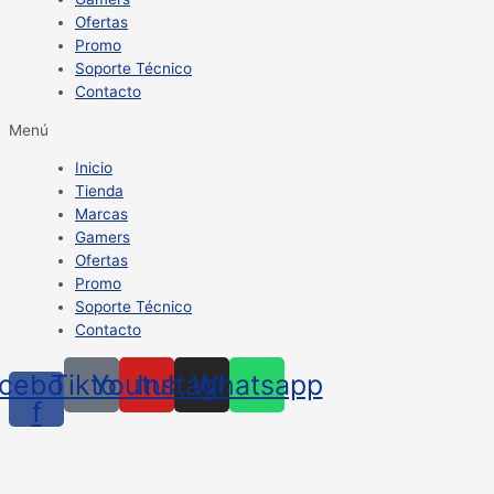
Ofertas
Promo
Soporte Técnico
Contacto
Menú
Inicio
Tienda
Marcas
Gamers
Ofertas
Promo
Soporte Técnico
Contacto
cebook-
Tiktok
Youtube
Instagram
Whatsapp
f