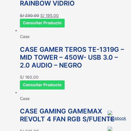
RAINBOW VIDRIO
El
El
S/
230.00
S/
195.00
precio
precio
Consultar Producto
original
actual
era:
es:
Case
S/ 230.00.
S/ 195.00.
CASE GAMER TEROS TE-1319G –
MID TOWER – 450W- USB 3.0 –
2.0 AUDIO – NEGRO
S/
160.00
Consultar Producto
Case
CASE GAMING GAMEMAX
REVOLT 4 FAN RGB S/FUENTE