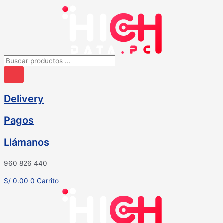
Ir
al
contenido
Búsqueda
de
productos
Delivery
Pagos
Llámanos
960 826 440
S/
0.00
0
Carrito