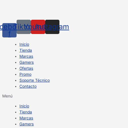
cebook-
Tiktok
Youtube
Instagram
f
Inicio
Tienda
Marcas
Gamers
Ofertas
Promo
Soporte Técnico
Contacto
Menú
Inicio
Tienda
Marcas
Gamers