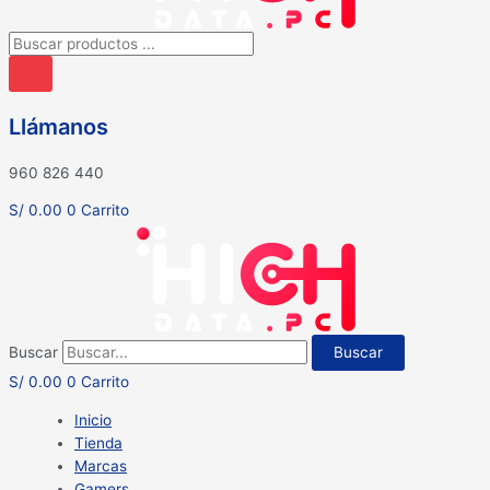
Búsqueda
de
productos
Llámanos
960 826 440
S/
0.00
0
Carrito
Buscar
Buscar
S/
0.00
0
Carrito
Inicio
Tienda
Marcas
Gamers