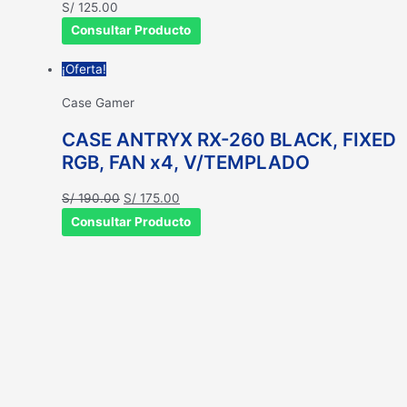
S/
125.00
Consultar Producto
¡Oferta!
Case Gamer
CASE ANTRYX RX-260 BLACK, FIXED
RGB, FAN x4, V/TEMPLADO
El
El
S/
190.00
S/
175.00
precio
precio
Consultar Producto
original
actual
era:
es:
S/ 190.00.
S/ 175.00.