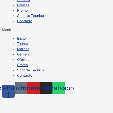
Ofertas
Promo
Soporte Técnico
Contacto
Menú
Inicio
Tienda
Marcas
Gamers
Ofertas
Promo
Soporte Técnico
Contacto
cebook-
Tiktok
Youtube
Instagram
Whatsapp
f