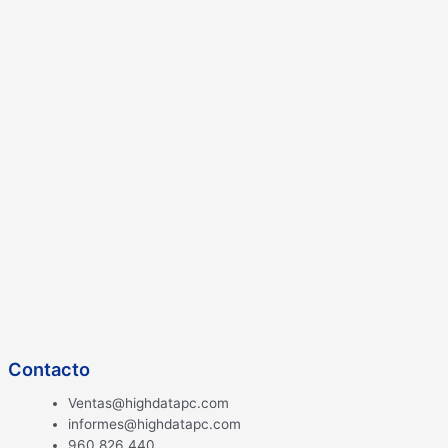
Contacto
Ventas@highdatapc.com
informes@highdatapc.com
960 826 440