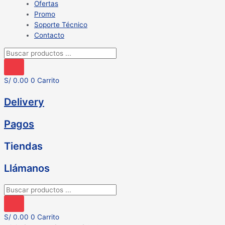
Ofertas
Promo
Soporte Técnico
Contacto
Búsqueda
de
productos
S/
0.00
0
Carrito
Delivery
Pagos
Tiendas
Llámanos
Búsqueda
de
productos
S/
0.00
0
Carrito