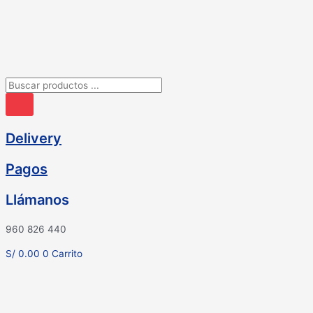
Ir
al
contenido
Búsqueda
de
productos
Delivery
Pagos
Llámanos
960 826 440
S/
0.00
0
Carrito