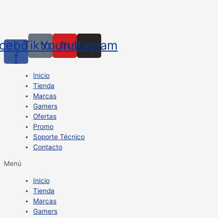
cebook-
Tiktok
Youtube
Instagram
f
Inicio
Tienda
Marcas
Gamers
Ofertas
Promo
Soporte Técnico
Contacto
Menú
Inicio
Tienda
Marcas
Gamers