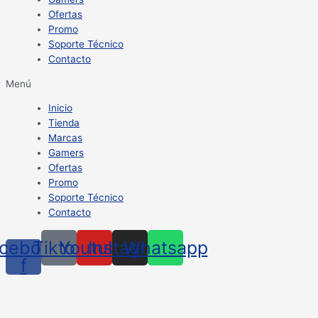
Ofertas
Promo
Soporte Técnico
Contacto
Menú
Inicio
Tienda
Marcas
Gamers
Ofertas
Promo
Soporte Técnico
Contacto
cebook-
Tiktok
Youtube
Instagram
Whatsapp
f