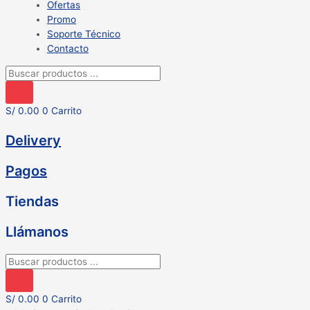
Ofertas
Promo
Soporte Técnico
Contacto
Búsqueda
de
productos
S/
0.00
0
Carrito
Delivery
Pagos
Tiendas
Llámanos
Búsqueda
de
productos
S/
0.00
0
Carrito