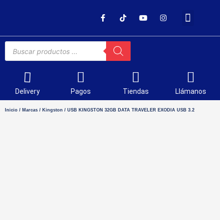
SOPORTE TÉCNICO
Delivery
Pagos
Tiendas
Llámanos
Inicio
/
Marcas
/
Kingston
/ USB KINGSTON 32GB DATA TRAVELER EXODIA USB 3.2