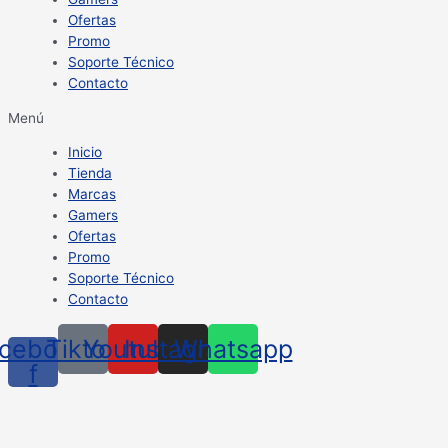
Ofertas
Promo
Soporte Técnico
Contacto
Menú
Inicio
Tienda
Marcas
Gamers
Ofertas
Promo
Soporte Técnico
Contacto
cebook-
Tiktok
Youtube
Instagram
Whatsapp
f