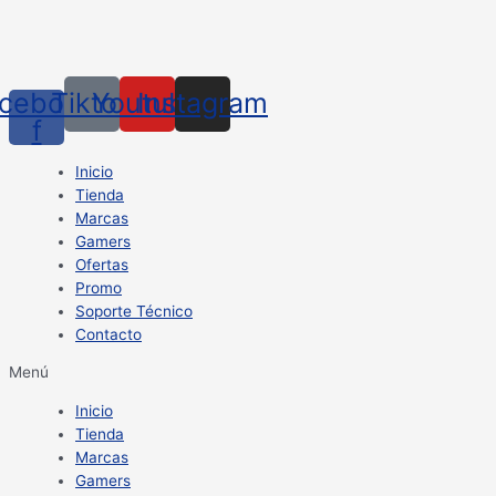
cebook-
Tiktok
Youtube
Instagram
f
Inicio
Tienda
Marcas
Gamers
Ofertas
Promo
Soporte Técnico
Contacto
Menú
Inicio
Tienda
Marcas
Gamers