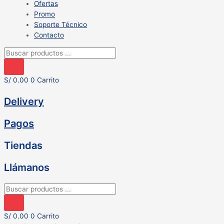
Ofertas
Promo
Soporte Técnico
Contacto
Búsqueda
de
productos
S/
0.00
0
Carrito
Delivery
Pagos
Tiendas
Llámanos
Búsqueda
de
productos
S/
0.00
0
Carrito