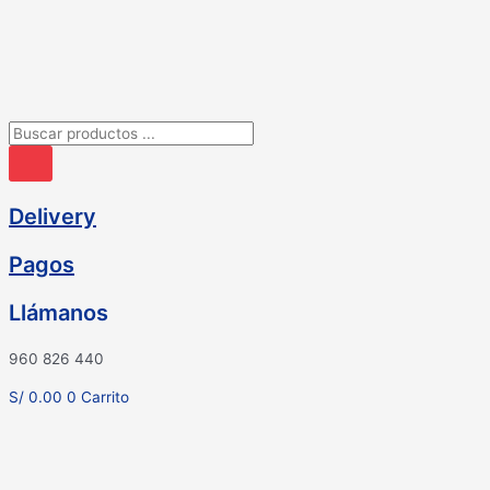
Ir
al
contenido
Búsqueda
de
productos
Delivery
Pagos
Llámanos
960 826 440
S/
0.00
0
Carrito