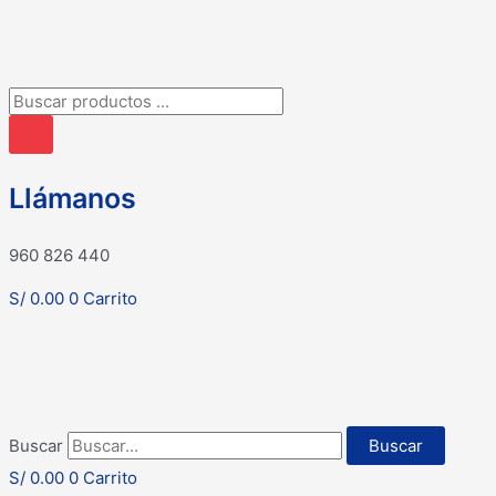
Búsqueda
de
productos
Llámanos
960 826 440
S/
0.00
0
Carrito
Buscar
Buscar
S/
0.00
0
Carrito