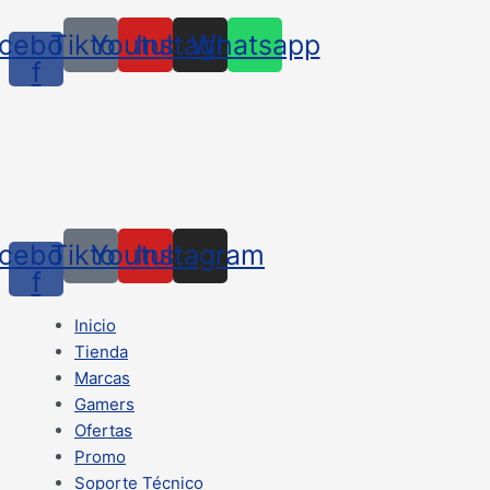
cebook-
Tiktok
Youtube
Instagram
Whatsapp
f
cebook-
Tiktok
Youtube
Instagram
f
Inicio
Tienda
Marcas
Gamers
Ofertas
Promo
Soporte Técnico