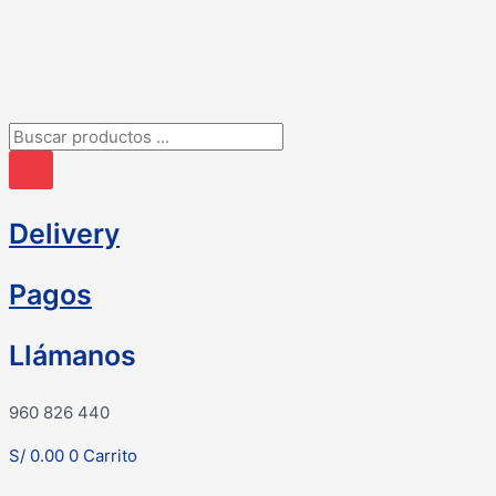
Ir
al
contenido
Búsqueda
de
productos
Delivery
Pagos
Llámanos
960 826 440
S/
0.00
0
Carrito