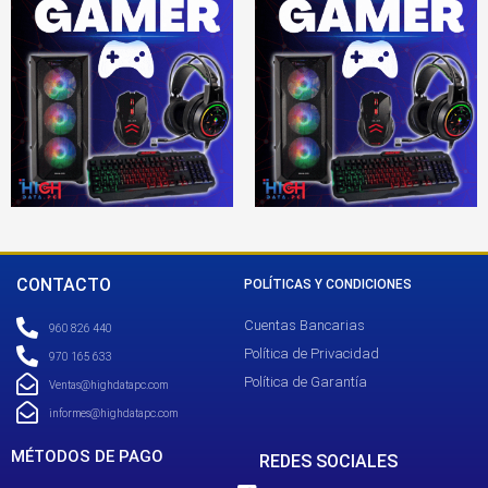
CONTACTO
POLÍTICAS Y CONDICIONES
Cuentas Bancarias
960 826 440
Política de Privacidad
970 165 633
Política de Garantía
Ventas@highdatapc.com
informes@highdatapc.com
MÉTODOS DE PAGO
REDES SOCIALES