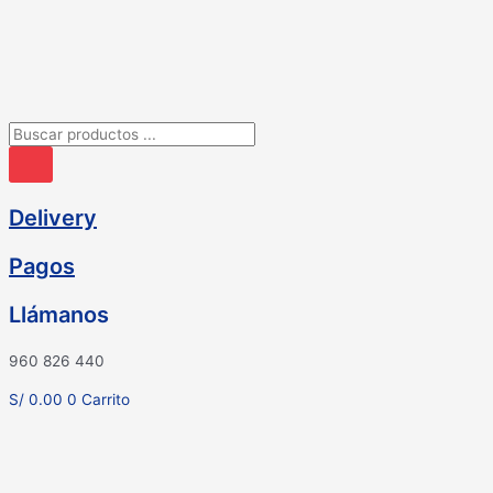
Ir
al
contenido
Búsqueda
de
productos
Delivery
Pagos
Llámanos
960 826 440
S/
0.00
0
Carrito