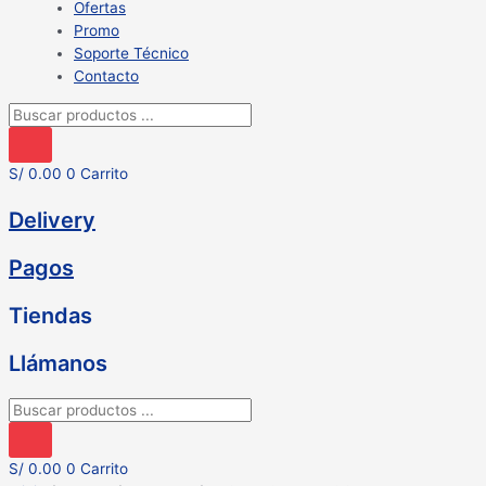
Ofertas
Promo
Soporte Técnico
Contacto
Búsqueda
de
productos
S/
0.00
0
Carrito
Delivery
Pagos
Tiendas
Llámanos
Búsqueda
de
productos
S/
0.00
0
Carrito