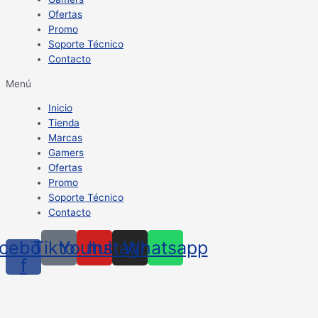
Ofertas
Promo
Soporte Técnico
Contacto
Menú
Inicio
Tienda
Marcas
Gamers
Ofertas
Promo
Soporte Técnico
Contacto
cebook-
Tiktok
Youtube
Instagram
Whatsapp
f