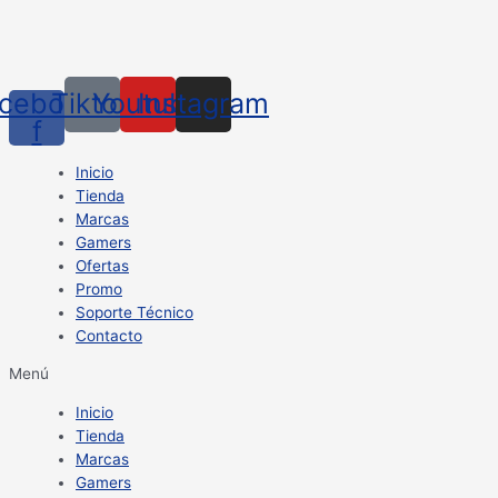
cebook-
Tiktok
Youtube
Instagram
f
Inicio
Tienda
Marcas
Gamers
Ofertas
Promo
Soporte Técnico
Contacto
Menú
Inicio
Tienda
Marcas
Gamers