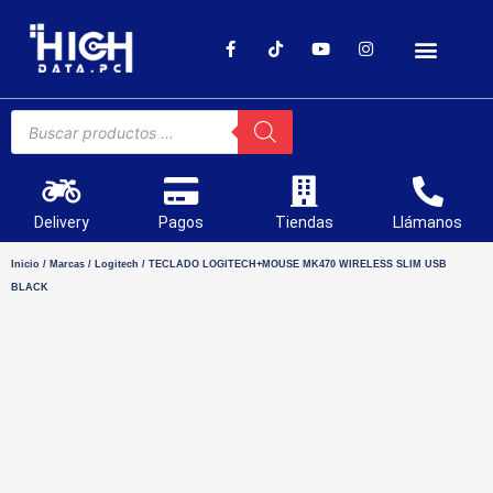
SOPORTE TÉCNICO
Delivery
Pagos
Tiendas
Llámanos
Inicio
/
Marcas
/
Logitech
/ TECLADO LOGITECH+MOUSE MK470 WIRELESS SLIM USB
BLACK