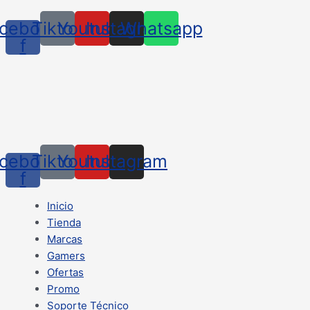
cebook-
Tiktok
Youtube
Instagram
Whatsapp
f
cebook-
Tiktok
Youtube
Instagram
f
Inicio
Tienda
Marcas
Gamers
Ofertas
Promo
Soporte Técnico