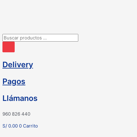
Ir
al
contenido
Búsqueda
de
productos
Delivery
Pagos
Llámanos
960 826 440
S/
0.00
0
Carrito