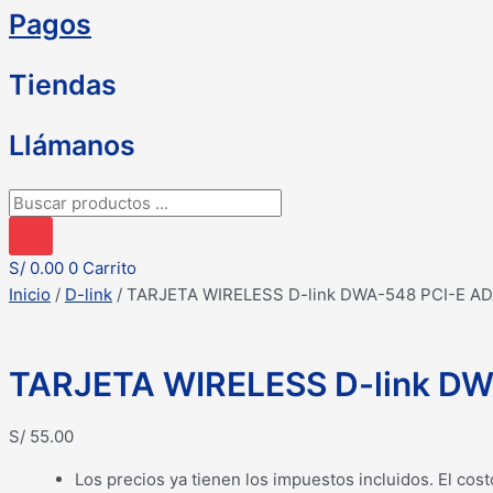
Pagos
Tiendas
Llámanos
Búsqueda
de
productos
S/
0.00
0
Carrito
Inicio
/
D-link
/ TARJETA WIRELESS D-link DWA-548 PCI-E A
TARJETA WIRELESS D-link D
S/
55.00
Los precios ya tienen los impuestos incluidos. El cost