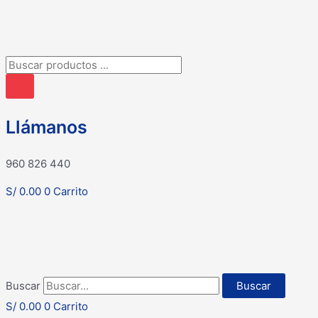
Búsqueda
de
productos
Llámanos
960 826 440
S/
0.00
0
Carrito
Buscar
Buscar
S/
0.00
0
Carrito