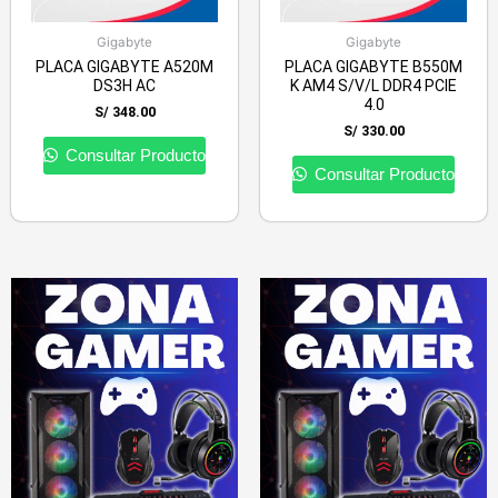
Gigabyte
Gigabyte
PLACA GIGABYTE A520M
PLACA GIGABYTE B550M
DS3H AC
K AM4 S/V/L DDR4 PCIE
4.0
S/
348.00
S/
330.00
Consultar Producto
Consultar Producto