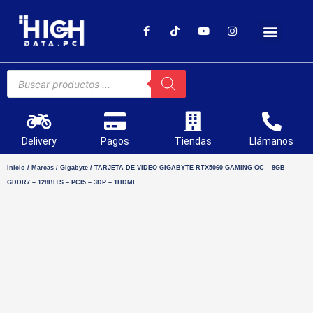
SOPORTE TÉCNICO
Delivery
Pagos
Tiendas
Llámanos
Inicio
/
Marcas
/
Gigabyte
/ TARJETA DE VIDEO GIGABYTE RTX5060 GAMING OC – 8GB
GDDR7 – 128BITS – PCI5 – 3DP – 1HDMI