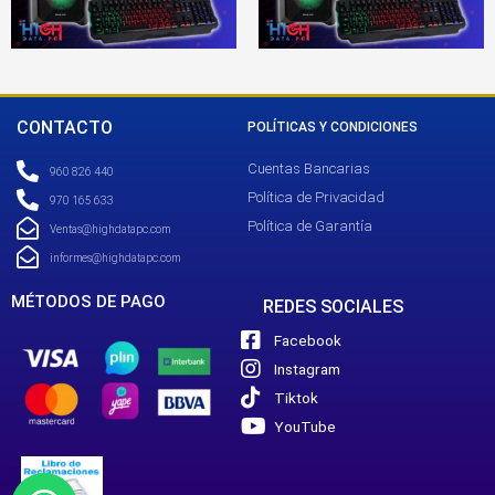
CONTACTO
POLÍTICAS Y CONDICIONES
Cuentas Bancarias
960 826 440
Política de Privacidad
970 165 633
Política de Garantía
Ventas@highdatapc.com
informes@highdatapc.com
MÉTODOS DE PAGO
REDES SOCIALES
Facebook
Instagram
Tiktok
YouTube