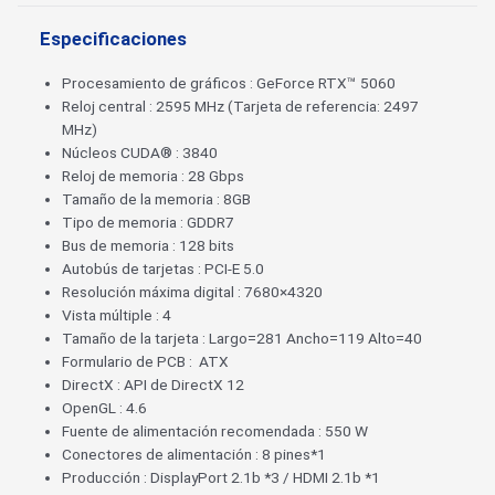
Especificaciones
Procesamiento de gráficos : GeForce RTX™ 5060
Reloj central : 2595 MHz (Tarjeta de referencia: 2497
MHz)
Núcleos CUDA® : 3840
Reloj de memoria : 28 Gbps
Tamaño de la memoria : 8GB
Tipo de memoria : GDDR7
Bus de memoria : 128 bits
Autobús de tarjetas : PCI-E 5.0
Resolución máxima digital : 7680×4320
Vista múltiple : 4
Tamaño de la tarjeta : Largo=281 Ancho=119 Alto=40
Formulario de PCB : ATX
DirectX : API de DirectX 12
OpenGL : 4.6
Fuente de alimentación recomendada : 550 W
Conectores de alimentación : 8 pines*1
Producción : DisplayPort 2.1b *3 / HDMI 2.1b *1