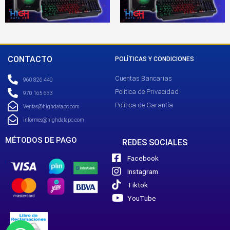
CONTACTO
POLÍTICAS Y CONDICIONES
Cuentas Bancarias
960 826 440
Política de Privacidad
970 165 633
Política de Garantía
Ventas@highdatapc.com
informes@highdatapc.com
MÉTODOS DE PAGO
REDES SOCIALES
Facebook
Instagram
Tiktok
YouTube