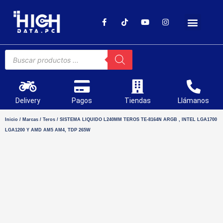
SOPORTE TÉCNICO
Delivery
Pagos
Tiendas
Llámanos
Inicio
/
Marcas
/
Teros
/ SISTEMA LIQUIDO L240MM TEROS TE-8164N ARGB , INTEL LGA1700
LGA1200 Y AMD AM5 AM4, TDP 265W