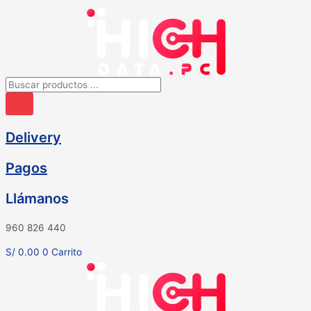
Ir
al
contenido
Búsqueda
de
productos
Delivery
Pagos
Llámanos
960 826 440
S/
0.00
0
Carrito