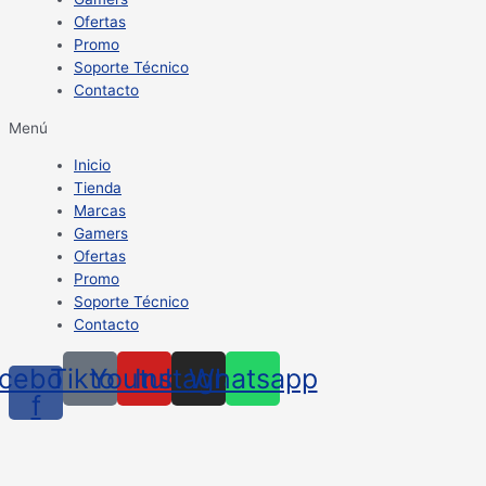
Ofertas
Promo
Soporte Técnico
Contacto
Menú
Inicio
Tienda
Marcas
Gamers
Ofertas
Promo
Soporte Técnico
Contacto
cebook-
Tiktok
Youtube
Instagram
Whatsapp
f