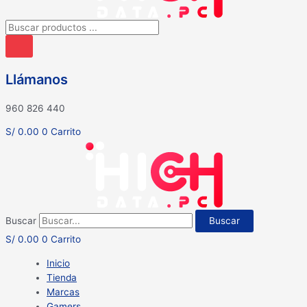
Búsqueda
de
productos
Llámanos
960 826 440
S/
0.00
0
Carrito
Buscar
Buscar
S/
0.00
0
Carrito
Inicio
Tienda
Marcas
Gamers