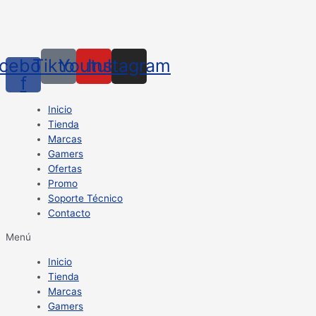
cebook-
Tiktok
Youtube
Instagram
f
Inicio
Tienda
Marcas
Gamers
Ofertas
Promo
Soporte Técnico
Contacto
Menú
Inicio
Tienda
Marcas
Gamers