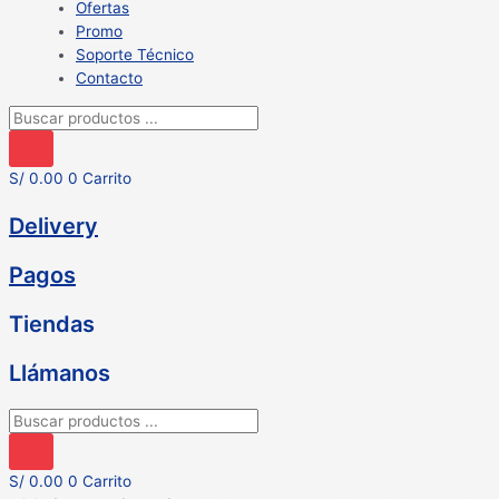
Ofertas
Promo
Soporte Técnico
Contacto
Búsqueda
de
productos
S/
0.00
0
Carrito
Delivery
Pagos
Tiendas
Llámanos
Búsqueda
de
productos
S/
0.00
0
Carrito