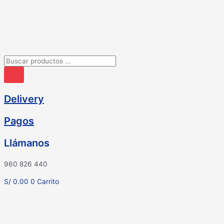
Ir
al
contenido
Búsqueda
de
productos
Delivery
Pagos
Llámanos
960 826 440
S/
0.00
0
Carrito