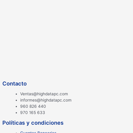
Contacto
Ventas@highdatapc.com
informes@highdatapc.com
960 826 440
970 165 633
Políticas y condiciones