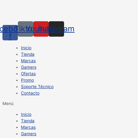
cebook-
Tiktok
Youtube
Instagram
f
Inicio
Tienda
Marcas
Gamers
Ofertas
Promo
Soporte Técnico
Contacto
Menú
Inicio
Tienda
Marcas
Gamers