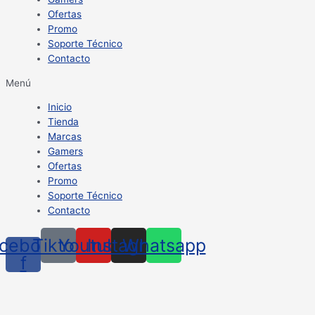
Ofertas
Promo
Soporte Técnico
Contacto
Menú
Inicio
Tienda
Marcas
Gamers
Ofertas
Promo
Soporte Técnico
Contacto
cebook-
Tiktok
Youtube
Instagram
Whatsapp
f