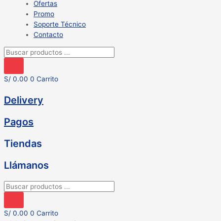
Ofertas
Promo
Soporte Técnico
Contacto
Búsqueda
de
productos
S/
0.00
0
Carrito
Delivery
Pagos
Tiendas
Llámanos
Búsqueda
de
productos
S/
0.00
0
Carrito