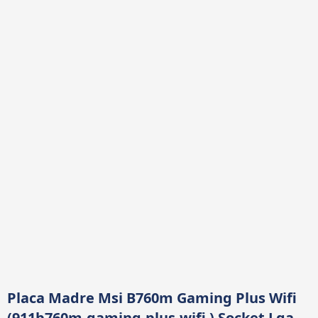
Placa Madre Msi B760m Gaming Plus Wifi
(911b760m-gaming-plus-wifi ) Socket Lga