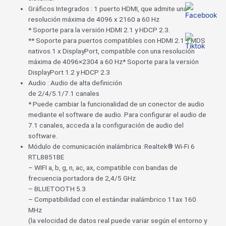
Gráficos Integrados : 1 puerto HDMI, que admite una
resolución máxima de 4096 x 2160 a 60 Hz
* Soporte para la versión HDMI 2.1 y HDCP 2.3.
** Soporte para puertos compatibles con HDMI 2.1 TMDS
nativos.1 x DisplayPort, compatible con una resolución
máxima de 4096×2304 a 60 Hz* Soporte para la versión
DisplayPort 1.2 y HDCP 2.3
Audio : Audio de alta definición
de 2/4/5.1/7.1 canales
* Puede cambiar la funcionalidad de un conector de audio
mediante el software de audio. Para configurar el audio de
7.1 canales, acceda a la configuración de audio del
software.
Módulo de comunicación inalámbrica :Realtek® Wi-Fi 6
RTL8851BE
– WIFI a, b, g, n, ac, ax, compatible con bandas de
frecuencia portadora de 2,4/5 GHz
– BLUETOOTH 5.3
– Compatibilidad con el estándar inalámbrico 11ax 160
MHz
(la velocidad de datos real puede variar según el entorno y