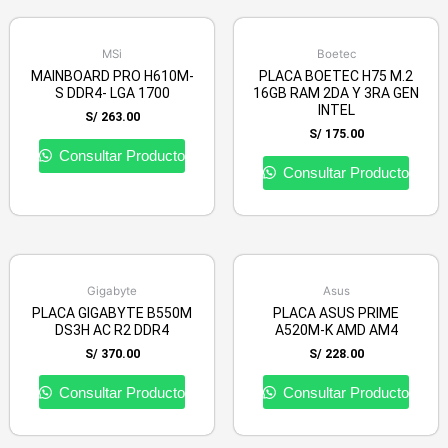
MSi
Boetec
MAINBOARD PRO H610M-
PLACA BOETEC H75 M.2
S DDR4- LGA 1700
16GB RAM 2DA Y 3RA GEN
INTEL
S/
263.00
S/
175.00
Consultar Producto
Consultar Producto
Gigabyte
Asus
PLACA GIGABYTE B550M
PLACA ASUS PRIME
DS3H AC R2 DDR4
A520M-K AMD AM4
S/
370.00
S/
228.00
Consultar Producto
Consultar Producto