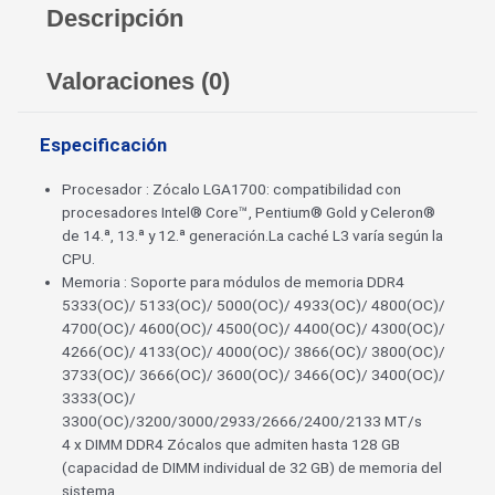
Descripción
Valoraciones (0)
Especificación
Procesador : Zócalo LGA1700: compatibilidad con
procesadores Intel® Core™, Pentium® Gold y Celeron®
de 14.ª, 13.ª y 12.ª generación.La caché L3 varía según la
CPU.
Memoria : Soporte para módulos de memoria DDR4
5333(OC)/ 5133(OC)/ 5000(OC)/ 4933(OC)/ 4800(OC)/
4700(OC)/ 4600(OC)/ 4500(OC)/ 4400(OC)/ 4300(OC)/
4266(OC)/ 4133(OC)/ 4000(OC)/ 3866(OC)/ 3800(OC)/
3733(OC)/ 3666(OC)/ 3600(OC)/ 3466(OC)/ 3400(OC)/
3333(OC)/
3300(OC)/3200/3000/2933/2666/2400/2133 MT/s
4 x DIMM DDR4 Zócalos que admiten hasta 128 GB
(capacidad de DIMM individual de 32 GB) de memoria del
sistema.