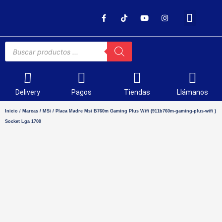
SOPORTE TÉCNICO
Delivery
Pagos
Tiendas
Llámanos
Inicio
/
Marcas
/
MSi
/ Placa Madre Msi B760m Gaming Plus Wifi (911b760m-gaming-plus-wifi )
Socket Lga 1700