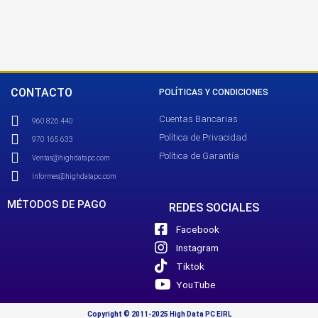
CONTACTO
POLÍTICAS Y CONDICIONES
Cuentas Bancarias
960 826 440
Política de Privacidad
970 165 633
Política de Garantía
Ventas@highdatapc.com
informes@highdatapc.com
MÉTODOS DE PAGO
REDES SOCIALES
Facebook
Instagram
Tiktok
YouTube
Copyright © 2011-2025 High Data PC EIRL