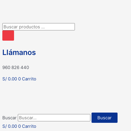
Búsqueda
de
productos
Llámanos
960 826 440
S/
0.00
0
Carrito
Buscar
Buscar
S/
0.00
0
Carrito