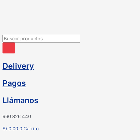
Ir
al
contenido
Búsqueda
de
productos
Delivery
Pagos
Llámanos
960 826 440
S/
0.00
0
Carrito