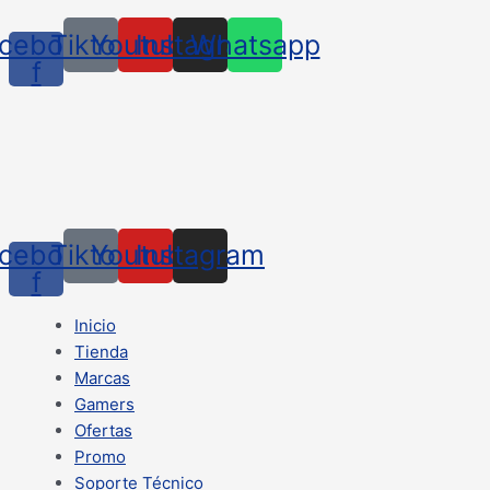
cebook-
Tiktok
Youtube
Instagram
Whatsapp
f
cebook-
Tiktok
Youtube
Instagram
f
Inicio
Tienda
Marcas
Gamers
Ofertas
Promo
Soporte Técnico